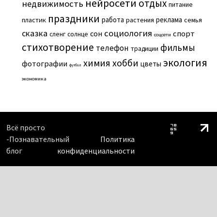
нейросети
отдых
недвижимость
питание
праздники
работа
реклама
пластик
растения
семья
сказка
социология
сон
спорт
сленг
солнце
соцсети
стихотворение
фильмы
телефон
традиции
экология
химия
хобби
фотографии
цветы
футбол
экономика
Всё просто
-Познавательный
Политика
блог
конфиденциальности