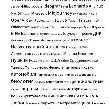
Leonardo AI
Ideogram
Linux
Google
GitHub
IMEI
GigaChat
Midjourney
Microsoft
Mac OS
Nvidia
MyHeritage
Magnific
OpenAI
Telegram
Roblox
Stable Diffusion
Ozon
VK
SberJazz
Wildberries
Windows
Авито
YandexGPT
Алиса AI
Армения
Азербайджан
ДНК
Бальмонт
Бунин
Госуслуги
БПЛА
Греция
Германия
Интернет
Израиль
Достоевский
Есенин
Инвестиции
Искусственный интеллект
Китай
Канада
Москва
Лермонтов
Некрасов
Максим Горький
Лесков
Пушкин
США
Россия
Средневековье
Сбер
СССР
Франция
Яндекс
Тургенев
Тютчев
Украина
Эммиграция
автомобили
английский язык
антивирус
безопасность
биология
животные
дети
генеалогия
волосы
глаза
здоровье
история
ипотека
книги
запах
игры
зубы
кофе
литература
лингвистика
кошки
криптовалюта
любовь
мотоциклы
маркетинг
метро
музыка
макияж