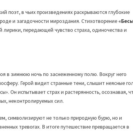
ий поэт, в чьих произведениях раскрываются глубокие
роде и загадочности мироздания. Стихотворение
«Бес
й лирики, передающей чувство страха, одиночества и
оя в зимнюю ночь по заснеженному полю. Вокруг него
осферу. Герой видит странные тени, слышит неясные го
сы». Он испытывает страх и растерянность, осознавая, ч
ных, неконтролируемых сил.
ем, символизируют не только природную бурю, но и
зненных тревогах. В итоге путешествие превращается в