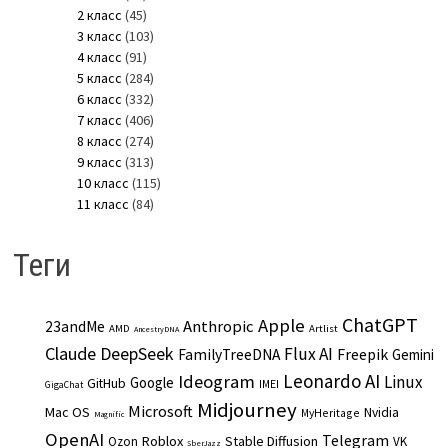
2 класс
(45)
3 класс
(103)
4 класс
(91)
5 класс
(284)
6 класс
(332)
7 класс
(406)
8 класс
(274)
9 класс
(313)
10 класс
(115)
11 класс
(84)
Теги
ChatGPT
Apple
Anthropic
23andMe
AMD
Artlist
AncestryDNA
Claude
DeepSeek
Flux AI
Freepik
FamilyTreeDNA
Gemini
Leonardo AI
Ideogram
Linux
Google
GitHub
IMEI
GigaChat
Midjourney
Microsoft
Mac OS
Nvidia
MyHeritage
Magnific
OpenAI
Telegram
Roblox
Stable Diffusion
Ozon
VK
SberJazz