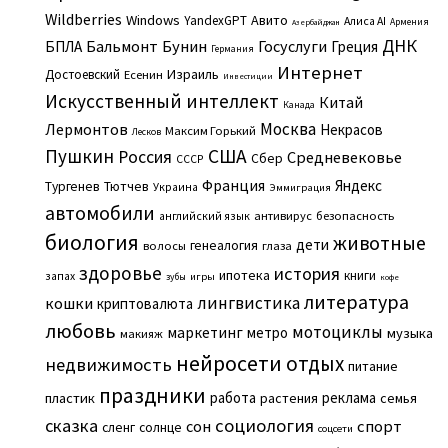
Wildberries
Windows
Авито
YandexGPT
Алиса AI
Армения
Азербайджан
ДНК
Бальмонт
Бунин
Госуслуги
БПЛА
Греция
Германия
Интернет
Израиль
Достоевский
Есенин
Инвестиции
Искусственный интеллект
Китай
Канада
Москва
Лермонтов
Некрасов
Максим Горький
Лесков
Пушкин
США
Россия
Средневековье
Сбер
СССР
Франция
Яндекс
Тургенев
Тютчев
Украина
Эммиграция
автомобили
английский язык
антивирус
безопасность
биология
животные
дети
генеалогия
волосы
глаза
здоровье
история
ипотека
книги
запах
игры
зубы
кофе
литература
лингвистика
кошки
криптовалюта
любовь
мотоциклы
маркетинг
метро
музыка
макияж
нейросети
отдых
недвижимость
питание
праздники
работа
реклама
пластик
растения
семья
сказка
социология
сон
спорт
сленг
солнце
соцсети