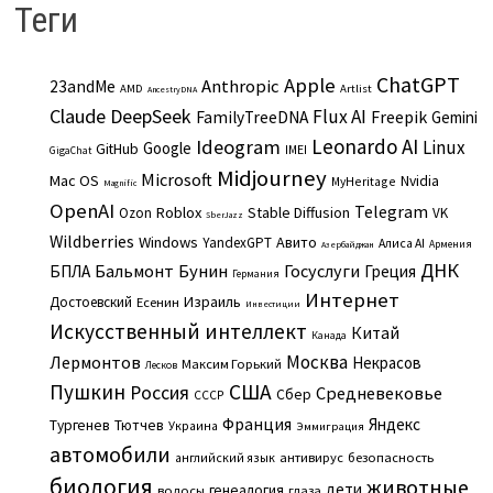
Теги
ChatGPT
Apple
Anthropic
23andMe
AMD
Artlist
AncestryDNA
Claude
DeepSeek
Flux AI
Freepik
FamilyTreeDNA
Gemini
Leonardo AI
Ideogram
Linux
Google
GitHub
IMEI
GigaChat
Midjourney
Microsoft
Mac OS
Nvidia
MyHeritage
Magnific
OpenAI
Telegram
Roblox
Stable Diffusion
Ozon
VK
SberJazz
Wildberries
Windows
Авито
YandexGPT
Алиса AI
Армения
Азербайджан
ДНК
Бальмонт
Бунин
Госуслуги
БПЛА
Греция
Германия
Интернет
Израиль
Достоевский
Есенин
Инвестиции
Искусственный интеллект
Китай
Канада
Москва
Лермонтов
Некрасов
Максим Горький
Лесков
Пушкин
США
Россия
Средневековье
Сбер
СССР
Франция
Яндекс
Тургенев
Тютчев
Украина
Эммиграция
автомобили
английский язык
антивирус
безопасность
биология
животные
дети
генеалогия
волосы
глаза