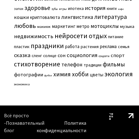
здоровье
история
ипотека
книги
запах
игры
зубы
кофе
литература
лингвистика
кошки
криптовалюта
любовь
мотоциклы
маркетинг
метро
музыка
макияж
нейросети
отдых
недвижимость
питание
праздники
работа
реклама
пластик
растения
семья
сказка
социология
сон
спорт
сленг
солнце
соцсети
стихотворение
фильмы
телефон
традиции
экология
химия
хобби
фотографии
цветы
футбол
экономика
Всё просто
-Познавательный
Политика
блог
конфиденциальности