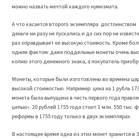
можно назвать мечтой каждого нумизмата.
А что касается второго экземпляра достоинством 5
деньги ни разу не пускались и до сих пор не извес
раз оправдывает ее высокую стоимость. Кроме бо
одним фактом: даже поддельные монеты очень высо
копию этого денежного знака, а покупатель приобре
Монеты, которые были изготовлены во времена ца
высокой стоимостью. Например: цена на 1 рубль 17
монета была выпущена в честь первого года правл
цепью». 20 рублей 1755 года стоит 1 млн. 550 тыс.
реформы в 1755 году только в двух экземплярах.
В настоящее время одна из этих монет хранится в 