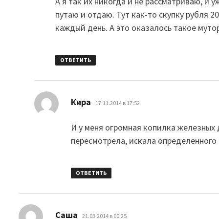
А я так их никогда и не рассматриваю, и у
путаю и отдаю. Тут как-то скупку рубля 2
каждый день. А это оказалось такое муто
ОТВЕТИТЬ
:
Кира
17.11.2014 в 17:52
И у меня огромная копилка железных 
пересмотрела, искала определенного 
ОТВЕТИТЬ
:
Саша
21.03.2014 в 00:25