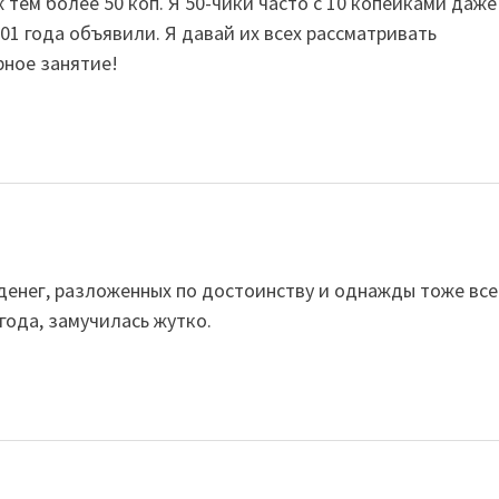
ж тем более 50 коп. Я 50-чики часто с 10 копейками даже
001 года объявили. Я давай их всех рассматривать
рное занятие!
денег, разложенных по достоинству и однажды тоже все
года, замучилась жутко.