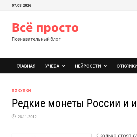
Перейти
07.08.2026
к
содержимому
Всё просто
Познавательный блог
ГЛАВНАЯ
УЧЁБА
НЕЙРОСЕТИ
ОТКЛИК
ПОКУПКИ
Редкие монеты России и и
28.11.2012
Ско
лько стоят с