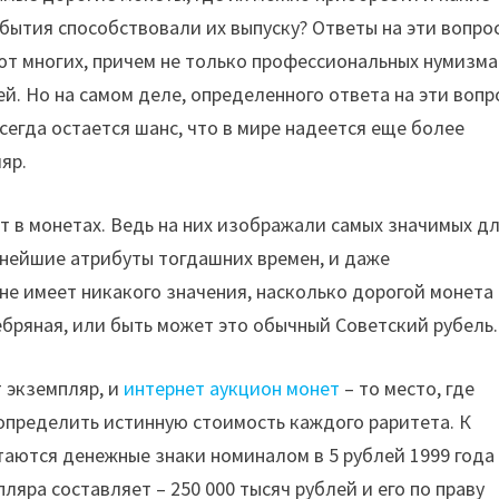
бытия способствовали их выпуску? Ответы на эти вопро
ют многих, причем не только профессиональных нумизма
ей. Но на самом деле, определенного ответа на эти воп
Всегда остается шанс, что в мире надеется еще более
яр.
 в монетах. Ведь на них изображали самых значимых д
жнейшие атрибуты тогдашних времен, и даже
не имеет никакого значения, насколько дорогой монета
ебряная, или быть может это обычный Советский рубель.
 экземпляр, и
интернет аукцион монет
– то место, где
определить истинную стоимость каждого раритета. К
таются денежные знаки номиналом в 5 рублей 1999 года 
ляра составляет – 250 000 тысяч рублей и его по праву