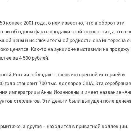
0 копеек 2001 года, о нем известно, что в оборот эти
тно ни об одном факте продажи этой «ценности», а это е
льшой цены и исключительной редкости она интересна 
ко ценятся. Как-то на аукционе выставили на продажу
л ее за 4 500 рублей.
рской России, обладают очень интересной историей и
30 года становит 700 тыс. долларов США. Эта серебряна
ения императрицы Анны Иоанновны и имеет название «Ан
 фунтов стерлингов. Эти деньги были выпущен поле дене
Эрмитаже, а другая – находится в приватной коллекции.