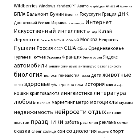
Wildberries
Windows
Авито
YandexGPT
Алиса AI
Армения
Азербайджан
ДНК
Бальмонт
Бунин
Госуслуги
БПЛА
Греция
Германия
Интернет
Израиль
Достоевский
Есенин
Инвестиции
Искусственный интеллект
Китай
Канада
Москва
Лермонтов
Некрасов
Максим Горький
Лесков
Пушкин
США
Россия
Средневековье
Сбер
СССР
Франция
Яндекс
Тургенев
Тютчев
Украина
Эммиграция
автомобили
английский язык
антивирус
безопасность
биология
животные
дети
генеалогия
волосы
глаза
здоровье
история
ипотека
книги
запах
игры
зубы
кофе
литература
лингвистика
кошки
криптовалюта
любовь
мотоциклы
маркетинг
метро
музыка
макияж
нейросети
отдых
недвижимость
питание
праздники
работа
реклама
пластик
растения
семья
сказка
социология
сон
спорт
сленг
солнце
соцсети