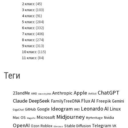
2 класс
(45)
3 класс
(103)
4 класс
(91)
5 класс
(284)
6 класс
(332)
7 класс
(406)
8 класс
(274)
9 класс
(313)
10 класс
(115)
11 класс
(84)
Теги
ChatGPT
Apple
Anthropic
23andMe
AMD
Artlist
AncestryDNA
Claude
DeepSeek
Flux AI
Freepik
FamilyTreeDNA
Gemini
Leonardo AI
Ideogram
Linux
Google
GitHub
IMEI
GigaChat
Midjourney
Microsoft
Mac OS
Nvidia
MyHeritage
Magnific
OpenAI
Telegram
Roblox
Stable Diffusion
Ozon
VK
SberJazz