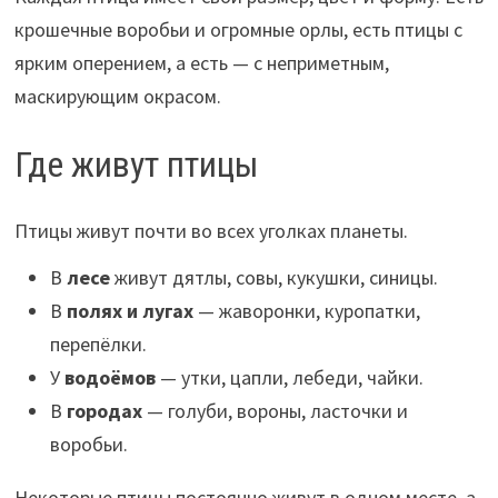
крошечные воробьи и огромные орлы, есть птицы с
ярким оперением, а есть — с неприметным,
маскирующим окрасом.
Где живут птицы
Птицы живут почти во всех уголках планеты.
В
лесе
живут дятлы, совы, кукушки, синицы.
В
полях и лугах
— жаворонки, куропатки,
перепёлки.
У
водоёмов
— утки, цапли, лебеди, чайки.
В
городах
— голуби, вороны, ласточки и
воробьи.
Некоторые птицы постоянно живут в одном месте, а