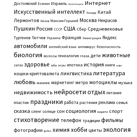
Интернет
Израиль
Достоевский
Есенин
Инвестиции
Искусственный интеллект
Китай
Канада
Москва
Лермонтов
Некрасов
Максим Горький
Лесков
Пушкин
США
Россия
Средневековье
Сбер
СССР
Франция
Яндекс
Тургенев
Тютчев
Украина
Эммиграция
автомобили
английский язык
антивирус
безопасность
биология
животные
дети
генеалогия
волосы
глаза
здоровье
история
ипотека
книги
запах
игры
зубы
кофе
литература
лингвистика
кошки
криптовалюта
любовь
мотоциклы
маркетинг
метро
музыка
макияж
нейросети
отдых
недвижимость
питание
праздники
работа
реклама
пластик
растения
семья
сказка
социология
сон
спорт
сленг
солнце
соцсети
стихотворение
фильмы
телефон
традиции
экология
химия
хобби
фотографии
цветы
футбол