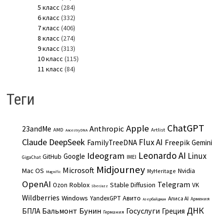
5 класс
(284)
6 класс
(332)
7 класс
(406)
8 класс
(274)
9 класс
(313)
10 класс
(115)
11 класс
(84)
Теги
ChatGPT
Apple
Anthropic
23andMe
AMD
Artlist
AncestryDNA
Claude
DeepSeek
Flux AI
Freepik
FamilyTreeDNA
Gemini
Leonardo AI
Ideogram
Linux
Google
GitHub
IMEI
GigaChat
Midjourney
Microsoft
Mac OS
Nvidia
MyHeritage
Magnific
OpenAI
Telegram
Roblox
Stable Diffusion
Ozon
VK
SberJazz
Wildberries
Windows
Авито
YandexGPT
Алиса AI
Армения
Азербайджан
ДНК
Бальмонт
Бунин
Госуслуги
БПЛА
Греция
Германия