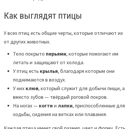
Как выглядят птицы
У всех птиц есть общие черты, которые отличают их
от других животных.
Тело покрыто
перьями
, которые помогают им
летать и защищают от холода.
У птиц есть
крылья
, благодаря которым они
поднимаются в воздух.
У них
клюв
, который служит для добычи пищи, а
вместо зубов — твёрдый роговой покров.
На ногах —
когти
и
лапки
, приспособленные для
ходьбы, сидения на ветках или плавания.
Каждая птица имеет свой размер, цвет и форму. Есть