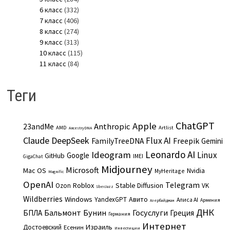
6 класс
(332)
7 класс
(406)
8 класс
(274)
9 класс
(313)
10 класс
(115)
11 класс
(84)
Теги
ChatGPT
Apple
Anthropic
23andMe
AMD
Artlist
AncestryDNA
Claude
DeepSeek
Flux AI
Freepik
FamilyTreeDNA
Gemini
Leonardo AI
Ideogram
Linux
Google
GitHub
IMEI
GigaChat
Midjourney
Microsoft
Mac OS
Nvidia
MyHeritage
Magnific
OpenAI
Telegram
Roblox
Stable Diffusion
Ozon
VK
SberJazz
Wildberries
Windows
Авито
YandexGPT
Алиса AI
Армения
Азербайджан
ДНК
Бальмонт
Бунин
Госуслуги
БПЛА
Греция
Германия
Интернет
Израиль
Достоевский
Есенин
Инвестиции