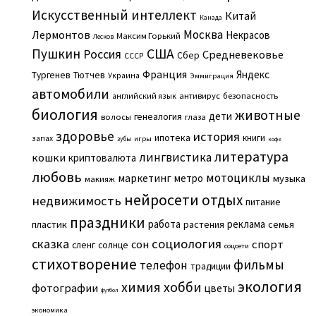
Искусственный интеллект
Китай
Канада
Москва
Лермонтов
Некрасов
Максим Горький
Лесков
Пушкин
США
Россия
Средневековье
Сбер
СССР
Франция
Яндекс
Тургенев
Тютчев
Украина
Эммиграция
автомобили
английский язык
антивирус
безопасность
биология
животные
дети
генеалогия
волосы
глаза
здоровье
история
ипотека
книги
запах
игры
зубы
кофе
литература
лингвистика
кошки
криптовалюта
любовь
мотоциклы
маркетинг
метро
музыка
макияж
нейросети
отдых
недвижимость
питание
праздники
работа
реклама
пластик
растения
семья
сказка
социология
сон
спорт
сленг
солнце
соцсети
стихотворение
фильмы
телефон
традиции
экология
химия
хобби
фотографии
цветы
футбол
экономика