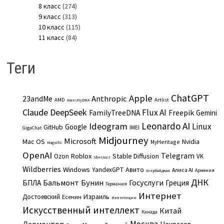
8 класс
(274)
9 класс
(313)
10 класс
(115)
11 класс
(84)
Теги
ChatGPT
Apple
Anthropic
23andMe
AMD
Artlist
AncestryDNA
Claude
DeepSeek
Flux AI
Freepik
FamilyTreeDNA
Gemini
Leonardo AI
Ideogram
Linux
Google
GitHub
IMEI
GigaChat
Midjourney
Microsoft
Mac OS
Nvidia
MyHeritage
Magnific
OpenAI
Telegram
Roblox
Stable Diffusion
Ozon
VK
SberJazz
Wildberries
Windows
Авито
YandexGPT
Алиса AI
Армения
Азербайджан
ДНК
Бальмонт
Бунин
Госуслуги
БПЛА
Греция
Германия
Интернет
Израиль
Достоевский
Есенин
Инвестиции
Искусственный интеллект
Китай
Канада
Москва
Лермонтов