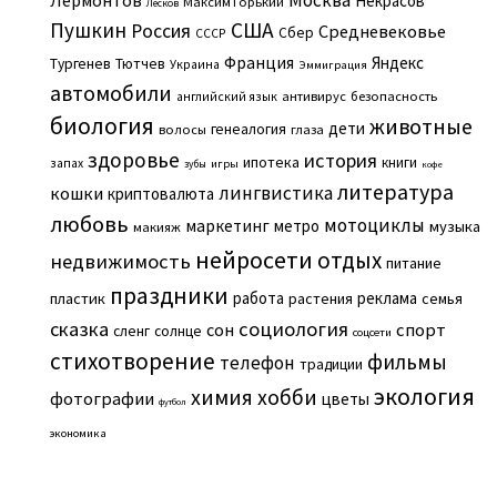
Некрасов
Максим Горький
Лесков
Пушкин
США
Россия
Средневековье
Сбер
СССР
Франция
Яндекс
Тургенев
Тютчев
Украина
Эммиграция
автомобили
английский язык
антивирус
безопасность
биология
животные
дети
генеалогия
волосы
глаза
здоровье
история
ипотека
книги
запах
игры
зубы
кофе
литература
лингвистика
кошки
криптовалюта
любовь
мотоциклы
маркетинг
метро
музыка
макияж
нейросети
отдых
недвижимость
питание
праздники
работа
реклама
пластик
растения
семья
сказка
социология
сон
спорт
сленг
солнце
соцсети
стихотворение
фильмы
телефон
традиции
экология
химия
хобби
фотографии
цветы
футбол
экономика