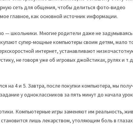
рную сеть для общения, чтобы делиться фото-видео
амое главное, как основной источник информации.
ло — школьники. Многие родители даже не задумываясь
купают супер-мощные компьютеры своим детям, мало т
рхскоростной интернет, устанавливают низкочастотну
тику, не говоря уже об игровых джойстиках, рулях и т.д
ся на 4 и 5. Завтра, после покупки компьютера, мы полу
дание у одноклассников за пять минут до начала урок
отики. Компьютерные игры заменяют им реальность, жи
 становится лишь лекарством, утоляющим боль в глазах