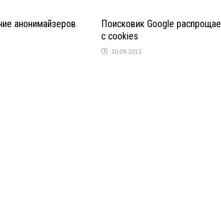
ние анонимайзеров
Поисковик Google распрощае
с cookies
20.09.2013