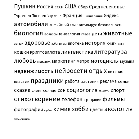
Пушкин
США
Россия
Средневековье
Сбер
СССР
Франция
Яндекс
Тургенев
Тютчев
Украина
Эммиграция
автомобили
английский язык
антивирус
безопасность
биология
животные
дети
генеалогия
волосы
глаза
здоровье
история
ипотека
книги
запах
игры
зубы
кофе
литература
лингвистика
кошки
криптовалюта
любовь
мотоциклы
маркетинг
метро
музыка
макияж
нейросети
отдых
недвижимость
питание
праздники
работа
реклама
пластик
растения
семья
сказка
социология
сон
спорт
сленг
солнце
соцсети
стихотворение
фильмы
телефон
традиции
экология
химия
хобби
фотографии
цветы
футбол
экономика