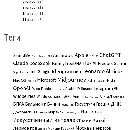
8 класс
(274)
9 класс
(313)
10 класс
(115)
11 класс
(84)
Теги
ChatGPT
Apple
Anthropic
23andMe
AMD
Artlist
AncestryDNA
Claude
DeepSeek
Flux AI
Freepik
FamilyTreeDNA
Gemini
Leonardo AI
Ideogram
Linux
Google
GitHub
IMEI
GigaChat
Midjourney
Microsoft
Mac OS
Nvidia
MyHeritage
Magnific
OpenAI
Telegram
Roblox
Stable Diffusion
Ozon
VK
SberJazz
Wildberries
Windows
Авито
YandexGPT
Алиса AI
Армения
Азербайджан
ДНК
Бальмонт
Бунин
Госуслуги
БПЛА
Греция
Германия
Интернет
Израиль
Достоевский
Есенин
Инвестиции
Искусственный интеллект
Китай
Канада
Москва
Лермонтов
Некрасов
Максим Горький
Лесков