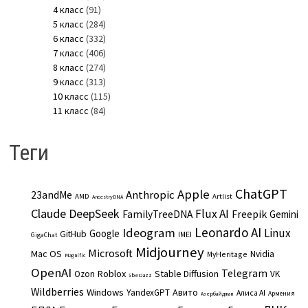
4 класс
(91)
5 класс
(284)
6 класс
(332)
7 класс
(406)
8 класс
(274)
9 класс
(313)
10 класс
(115)
11 класс
(84)
Теги
ChatGPT
Apple
Anthropic
23andMe
AMD
Artlist
AncestryDNA
Claude
DeepSeek
Flux AI
Freepik
FamilyTreeDNA
Gemini
Leonardo AI
Ideogram
Linux
Google
GitHub
IMEI
GigaChat
Midjourney
Microsoft
Mac OS
Nvidia
MyHeritage
Magnific
OpenAI
Telegram
Roblox
Stable Diffusion
Ozon
VK
SberJazz
Wildberries
Windows
Авито
YandexGPT
Алиса AI
Армения
Азербайджан