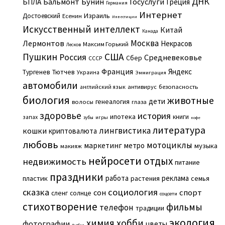
ДНК
Бальмонт
Бунин
Госуслуги
БПЛА
Греция
Германия
Интернет
Израиль
Достоевский
Есенин
Инвестиции
Искусственный интеллект
Китай
Канада
Москва
Лермонтов
Некрасов
Максим Горький
Лесков
Пушкин
США
Россия
Средневековье
Сбер
СССР
Франция
Яндекс
Тургенев
Тютчев
Украина
Эммиграция
автомобили
английский язык
антивирус
безопасность
биология
животные
дети
генеалогия
волосы
глаза
здоровье
история
ипотека
книги
запах
игры
зубы
кофе
литература
лингвистика
кошки
криптовалюта
любовь
мотоциклы
маркетинг
метро
музыка
макияж
нейросети
отдых
недвижимость
питание
праздники
работа
реклама
пластик
растения
семья
сказка
социология
сон
спорт
сленг
солнце
соцсети
стихотворение
фильмы
телефон
традиции
экология
химия
хобби
фотографии
цветы
футбол