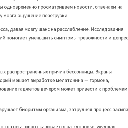
ы одновременно просматриваем новости, отвечаем на
 у мозга ощущение перегрузки.
сса, давая мозгу шанс на расслабление. Исследования
гий помогает уменьшить симптомы тревожности и депрес
ых распространённых причин бессонницы. Экраны
торый мешает выработке мелатонина — гормона,
ьзование гаджетов вечером может привести к проблемам
арушает биоритмы организма, затрудняя процесс засып
о сна негативно сказывается на здоровье, ухудшая