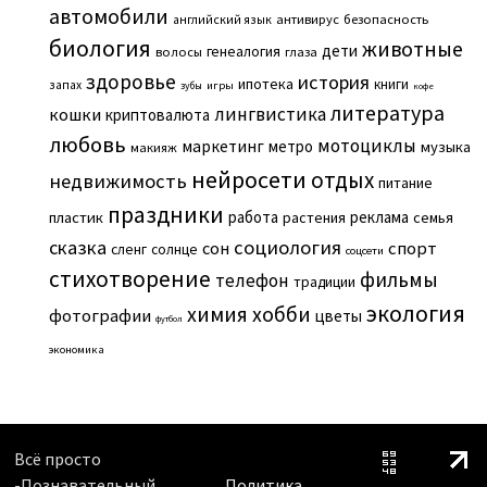
автомобили
английский язык
антивирус
безопасность
биология
животные
дети
генеалогия
волосы
глаза
здоровье
история
ипотека
книги
запах
игры
зубы
кофе
литература
лингвистика
кошки
криптовалюта
любовь
мотоциклы
маркетинг
метро
музыка
макияж
нейросети
отдых
недвижимость
питание
праздники
работа
реклама
пластик
растения
семья
сказка
социология
сон
спорт
сленг
солнце
соцсети
стихотворение
фильмы
телефон
традиции
экология
химия
хобби
фотографии
цветы
футбол
экономика
Всё просто
-Познавательный
Политика