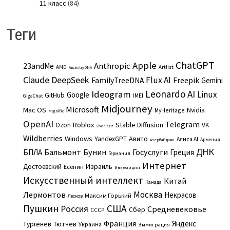
11 класс
(84)
Теги
ChatGPT
Apple
Anthropic
23andMe
AMD
Artlist
AncestryDNA
Claude
DeepSeek
Flux AI
Freepik
FamilyTreeDNA
Gemini
Leonardo AI
Ideogram
Linux
Google
GitHub
IMEI
GigaChat
Midjourney
Microsoft
Mac OS
Nvidia
MyHeritage
Magnific
OpenAI
Telegram
Roblox
Stable Diffusion
Ozon
VK
SberJazz
Wildberries
Windows
Авито
YandexGPT
Алиса AI
Армения
Азербайджан
ДНК
Бальмонт
Бунин
Госуслуги
БПЛА
Греция
Германия
Интернет
Израиль
Достоевский
Есенин
Инвестиции
Искусственный интеллект
Китай
Канада
Москва
Лермонтов
Некрасов
Максим Горький
Лесков
Пушкин
США
Россия
Средневековье
Сбер
СССР
Франция
Яндекс
Тургенев
Тютчев
Украина
Эммиграция