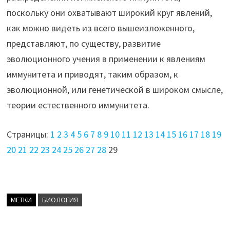
поскольку они охватывают широкий круг явлений,
как можно видеть из всего вышеизложенного,
представляют, по существу, развитие
эволюционного учения в применении к явлениям
иммунитета и приводят, таким образом, к
эволюционной, или генетической в широком смысле,
теории естественного иммунитета.
Страницы:
1
2
3
4
5
6
7
8
9
10
11
12
13
14
15
16
17
18
19
20
21
22
23
24
25
26
27
28
29
МЕТКИ
БИОЛОГИЯ