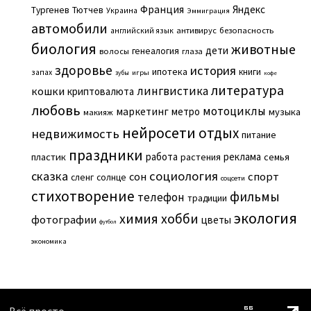
Франция
Яндекс
Тургенев
Тютчев
Украина
Эммиграция
автомобили
английский язык
антивирус
безопасность
биология
животные
дети
генеалогия
волосы
глаза
здоровье
история
ипотека
книги
запах
игры
зубы
кофе
литература
лингвистика
кошки
криптовалюта
любовь
мотоциклы
маркетинг
метро
музыка
макияж
нейросети
отдых
недвижимость
питание
праздники
работа
реклама
пластик
растения
семья
сказка
социология
сон
спорт
сленг
солнце
соцсети
стихотворение
фильмы
телефон
традиции
экология
химия
хобби
фотографии
цветы
футбол
экономика
Всё просто