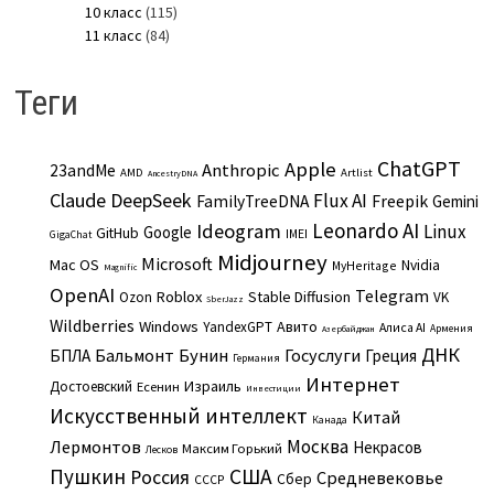
10 класс
(115)
11 класс
(84)
Теги
ChatGPT
Apple
Anthropic
23andMe
AMD
Artlist
AncestryDNA
Claude
DeepSeek
Flux AI
Freepik
FamilyTreeDNA
Gemini
Leonardo AI
Ideogram
Linux
Google
GitHub
IMEI
GigaChat
Midjourney
Microsoft
Mac OS
Nvidia
MyHeritage
Magnific
OpenAI
Telegram
Roblox
Stable Diffusion
Ozon
VK
SberJazz
Wildberries
Windows
Авито
YandexGPT
Алиса AI
Армения
Азербайджан
ДНК
Бальмонт
Бунин
Госуслуги
БПЛА
Греция
Германия
Интернет
Израиль
Достоевский
Есенин
Инвестиции
Искусственный интеллект
Китай
Канада
Москва
Лермонтов
Некрасов
Максим Горький
Лесков
Пушкин
США
Россия
Средневековье
Сбер
СССР