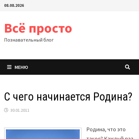
Перейти
08.08.2026
к
содержимому
Всё просто
Познавательный блог
МЕНЮ
C чего начинается Родина?
30.01.2011
Родина, что это
такое? Каждый раз