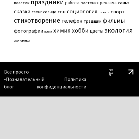
праздники
работа
реклама
пластик
растения
семья
сказка
социология
сон
спорт
сленг
солнце
соцсети
стихотворение
фильмы
телефон
традиции
экология
химия
хобби
фотографии
цветы
футбол
экономика
Всё просто
-Познавательный
Политика
блог
конфиденциальности