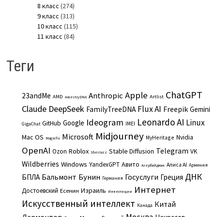
8 класс
(274)
9 класс
(313)
10 класс
(115)
11 класс
(84)
Теги
ChatGPT
Apple
Anthropic
23andMe
AMD
Artlist
AncestryDNA
Claude
DeepSeek
Flux AI
Freepik
FamilyTreeDNA
Gemini
Leonardo AI
Ideogram
Linux
Google
GitHub
IMEI
GigaChat
Midjourney
Microsoft
Mac OS
Nvidia
MyHeritage
Magnific
OpenAI
Telegram
Roblox
Stable Diffusion
Ozon
VK
SberJazz
Wildberries
Windows
Авито
YandexGPT
Алиса AI
Армения
Азербайджан
ДНК
Бальмонт
Бунин
Госуслуги
БПЛА
Греция
Германия
Интернет
Израиль
Достоевский
Есенин
Инвестиции
Искусственный интеллект
Китай
Канада