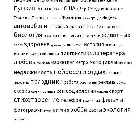
Москва
Лермонтов
Некрасов
Максим Горький
Лесков
Пушкин
США
Россия
Средневековье
Сбер
СССР
Франция
Яндекс
Тургенев
Тютчев
Украина
Эммиграция
автомобили
английский язык
антивирус
безопасность
биология
животные
дети
генеалогия
волосы
глаза
здоровье
история
ипотека
книги
запах
игры
зубы
кофе
литература
лингвистика
кошки
криптовалюта
любовь
мотоциклы
маркетинг
метро
музыка
макияж
нейросети
отдых
недвижимость
питание
праздники
работа
реклама
пластик
растения
семья
сказка
социология
сон
спорт
сленг
солнце
соцсети
стихотворение
фильмы
телефон
традиции
экология
химия
хобби
фотографии
цветы
футбол
экономика