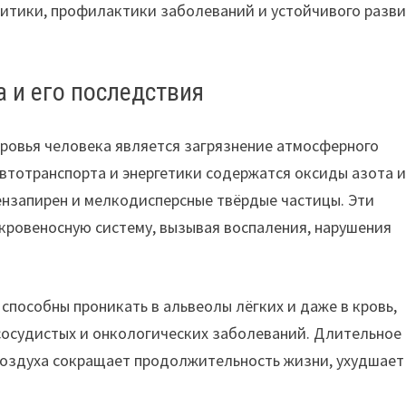
тики, профилактики заболеваний и устойчивого разв
 и его последствия
оровья человека является загрязнение атмосферного
втотранспорта и энергетики содержатся оксиды азота 
бензапирен и мелкодисперсные твёрдые частицы. Эти
 кровеносную систему, вызывая воспаления, нарушения
 способны проникать в альвеолы лёгких и даже в кровь,
сосудистых и онкологических заболеваний. Длительное
воздуха сокращает продолжительность жизни, ухудшает