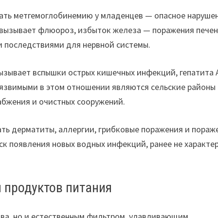
ать метгемоглобинемию у младенцев — опасное наруше
вызывает флюороз, избыток железа — поражения печен
и последствиями для нервной системы.
зывает вспышки острых кишечных инфекций, гепатита 
уязвимыми в этом отношении являются сельские районы
абжения и очистных сооружений.
ать дерматиты, аллергии, грибковые поражения и пораж
иск появления новых водных инфекций, ранее не характе
 продуктов питания
тва, но и естественным фильтром, улавливающим