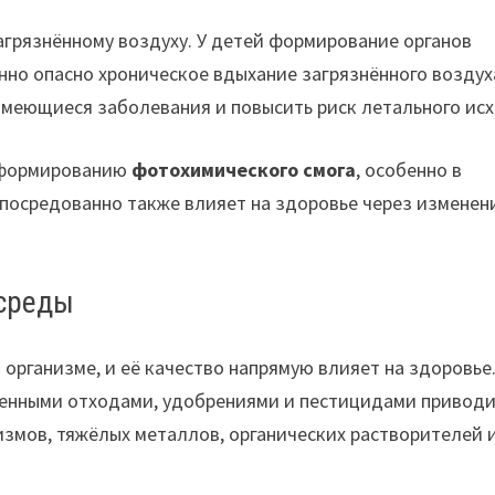
агрязнённому воздуху. У детей формирование органов
енно опасно хроническое вдыхание загрязнённого воздуха
имеющиеся заболевания и повысить риск летального исх
т формированию
фотохимического смога
, особенно в
 опосредованно также влияет на здоровье через изменен
 среды
 организме, и её качество напрямую влияет на здоровье
енными отходами, удобрениями и пестицидами приводи
змов, тяжёлых металлов, органических растворителей 