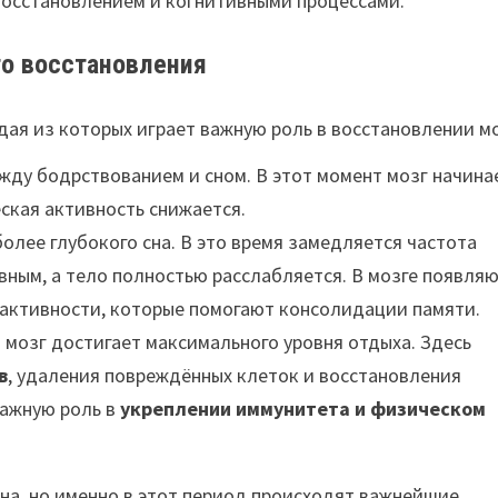
 восстановлением и когнитивными процессами.
го восстановления
дая из которых играет важную роль в восстановлении мо
жду бодрствованием и сном. В этот момент мозг начина
ская активность снижается.
более глубокого сна. В это время замедляется частота
вным, а тело полностью расслабляется. В мозге появля
 активности, которые помогают консолидации памяти.
 мозг достигает максимального уровня отдыха. Здесь
в
, удаления повреждённых клеток и восстановления
важную роль в
укреплении иммунитета и физическом
ьна, но именно в этот период происходят важнейшие