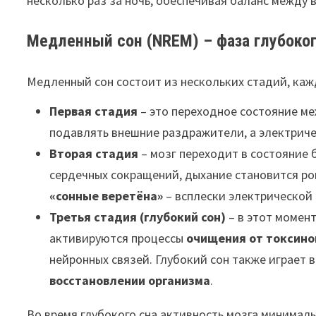
несколько раз за ночь, обеспечивая баланс между
Медленный сон (NREM) – фаза глубоко
Медленный сон состоит из нескольких стадий, каж
Первая стадия
– это переходное состояние ме
подавлять внешние раздражители, а электриче
Вторая стадия
– мозг переходит в состояние 
сердечных сокращений, дыхание становится ро
«сонные веретёна»
– всплески электрической
Третья стадия (глубокий сон)
– в этот момент
активируются процессы
очищения от токсино
нейронных связей. Глубокий сон также играет 
восстановлении организма
.
Во время глубокого сна активность мозга минимал