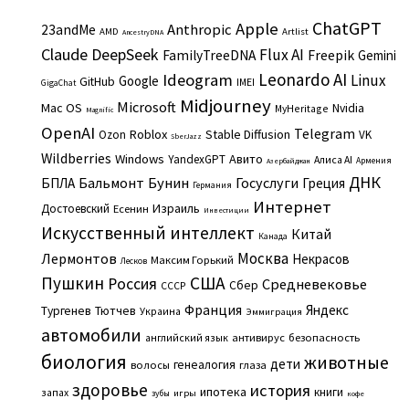
ChatGPT
Apple
Anthropic
23andMe
AMD
Artlist
AncestryDNA
Claude
DeepSeek
Flux AI
Freepik
FamilyTreeDNA
Gemini
Leonardo AI
Ideogram
Linux
Google
GitHub
IMEI
GigaChat
Midjourney
Microsoft
Mac OS
Nvidia
MyHeritage
Magnific
OpenAI
Telegram
Roblox
Stable Diffusion
Ozon
VK
SberJazz
Wildberries
Windows
Авито
YandexGPT
Алиса AI
Армения
Азербайджан
ДНК
Бальмонт
Бунин
Госуслуги
БПЛА
Греция
Германия
Интернет
Израиль
Достоевский
Есенин
Инвестиции
Искусственный интеллект
Китай
Канада
Москва
Лермонтов
Некрасов
Максим Горький
Лесков
Пушкин
США
Россия
Средневековье
Сбер
СССР
Франция
Яндекс
Тургенев
Тютчев
Украина
Эммиграция
автомобили
английский язык
антивирус
безопасность
биология
животные
дети
генеалогия
волосы
глаза
здоровье
история
ипотека
книги
запах
игры
зубы
кофе