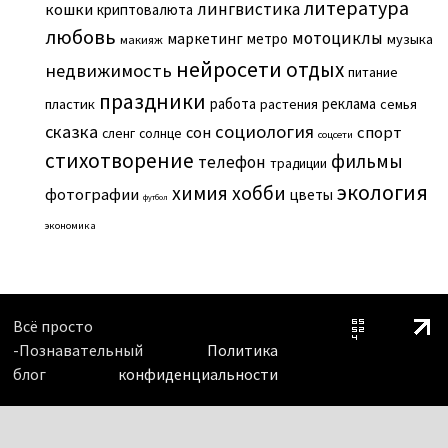
литература
лингвистика
кошки
криптовалюта
любовь
мотоциклы
маркетинг
метро
музыка
макияж
нейросети
отдых
недвижимость
питание
праздники
работа
реклама
пластик
растения
семья
сказка
социология
сон
спорт
сленг
солнце
соцсети
стихотворение
фильмы
телефон
традиции
экология
химия
хобби
фотографии
цветы
футбол
экономика
Всё просто
-Познавательный
Политика
блог
конфиденциальности