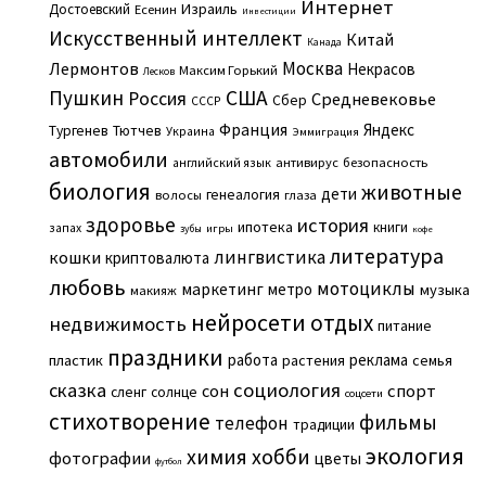
Интернет
Израиль
Достоевский
Есенин
Инвестиции
Искусственный интеллект
Китай
Канада
Москва
Лермонтов
Некрасов
Максим Горький
Лесков
Пушкин
США
Россия
Средневековье
Сбер
СССР
Франция
Яндекс
Тургенев
Тютчев
Украина
Эммиграция
автомобили
английский язык
антивирус
безопасность
биология
животные
дети
генеалогия
волосы
глаза
здоровье
история
ипотека
книги
запах
игры
зубы
кофе
литература
лингвистика
кошки
криптовалюта
любовь
мотоциклы
маркетинг
метро
музыка
макияж
нейросети
отдых
недвижимость
питание
праздники
работа
реклама
пластик
растения
семья
сказка
социология
сон
спорт
сленг
солнце
соцсети
стихотворение
фильмы
телефон
традиции
экология
химия
хобби
фотографии
цветы
футбол