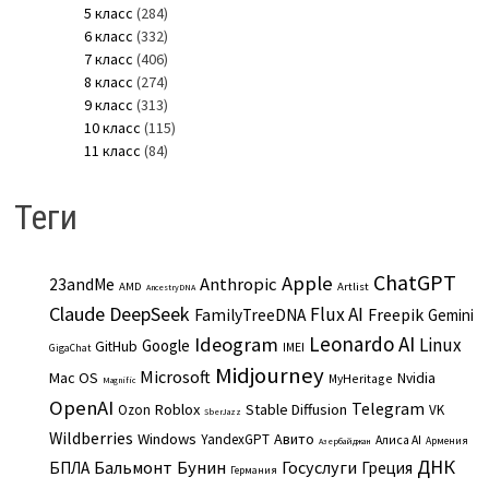
5 класс
(284)
6 класс
(332)
7 класс
(406)
8 класс
(274)
9 класс
(313)
10 класс
(115)
11 класс
(84)
Теги
ChatGPT
Apple
Anthropic
23andMe
AMD
Artlist
AncestryDNA
Claude
DeepSeek
Flux AI
Freepik
FamilyTreeDNA
Gemini
Leonardo AI
Ideogram
Linux
Google
GitHub
IMEI
GigaChat
Midjourney
Microsoft
Mac OS
Nvidia
MyHeritage
Magnific
OpenAI
Telegram
Roblox
Stable Diffusion
Ozon
VK
SberJazz
Wildberries
Windows
Авито
YandexGPT
Алиса AI
Армения
Азербайджан
ДНК
Бальмонт
Бунин
Госуслуги
БПЛА
Греция
Германия