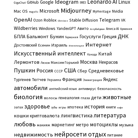
Leonardo AI
Ideogram
Linux
Google
GitHub
IMEI
GigaChat
Midjourney
Microsoft
Mac OS
Nvidia
MyHeritage
Magnific
OpenAI
Telegram
Roblox
Stable Diffusion
Ozon
VK
SberJazz
Wildberries
Windows
Авито
YandexGPT
Алиса AI
Армения
Азербайджан
ДНК
Бальмонт
Бунин
Госуслуги
БПЛА
Греция
Германия
Интернет
Израиль
Достоевский
Есенин
Инвестиции
Искусственный интеллект
Китай
Канада
Москва
Лермонтов
Некрасов
Максим Горький
Лесков
Пушкин
США
Россия
Средневековье
Сбер
СССР
Франция
Яндекс
Тургенев
Тютчев
Украина
Эммиграция
автомобили
английский язык
антивирус
безопасность
биология
животные
дети
генеалогия
волосы
глаза
здоровье
история
ипотека
книги
запах
игры
зубы
кофе
литература
лингвистика
кошки
криптовалюта
любовь
мотоциклы
маркетинг
метро
музыка
макияж
нейросети
отдых
недвижимость
питание