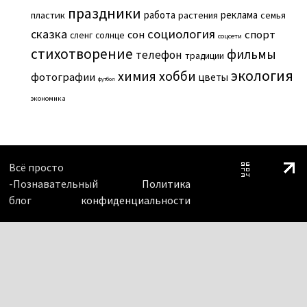
праздники
работа
реклама
пластик
растения
семья
сказка
социология
сон
спорт
сленг
солнце
соцсети
стихотворение
фильмы
телефон
традиции
экология
химия
хобби
фотографии
цветы
футбол
экономика
Всё просто
-Познавательный
Политика
блог
конфиденциальности