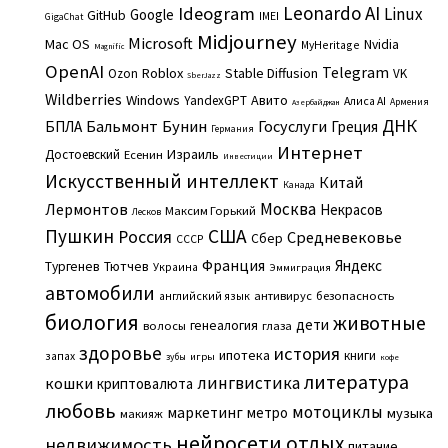
Leonardo AI
Ideogram
Linux
Google
GitHub
IMEI
GigaChat
Midjourney
Microsoft
Mac OS
Nvidia
MyHeritage
Magnific
OpenAI
Telegram
Roblox
Stable Diffusion
Ozon
VK
SberJazz
Wildberries
Windows
Авито
YandexGPT
Алиса AI
Армения
Азербайджан
ДНК
Бальмонт
Бунин
Госуслуги
БПЛА
Греция
Германия
Интернет
Израиль
Достоевский
Есенин
Инвестиции
Искусственный интеллект
Китай
Канада
Москва
Лермонтов
Некрасов
Максим Горький
Лесков
Пушкин
США
Россия
Средневековье
Сбер
СССР
Франция
Яндекс
Тургенев
Тютчев
Украина
Эммиграция
автомобили
английский язык
антивирус
безопасность
биология
животные
дети
генеалогия
волосы
глаза
здоровье
история
ипотека
книги
запах
игры
зубы
кофе
литература
лингвистика
кошки
криптовалюта
любовь
мотоциклы
маркетинг
метро
музыка
макияж
нейросети
отдых
недвижимость
питание