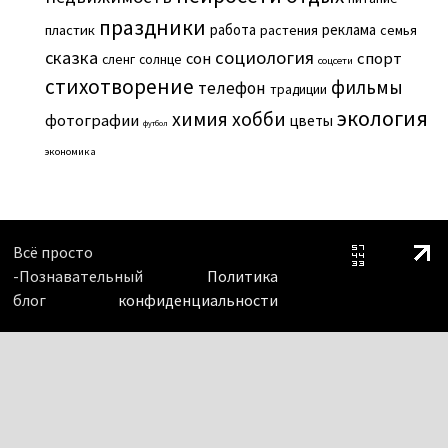
праздники
работа
реклама
пластик
растения
семья
сказка
социология
сон
спорт
сленг
солнце
соцсети
стихотворение
фильмы
телефон
традиции
экология
химия
хобби
фотографии
цветы
футбол
экономика
Всё просто
-Познавательный
Политика
блог
конфиденциальности