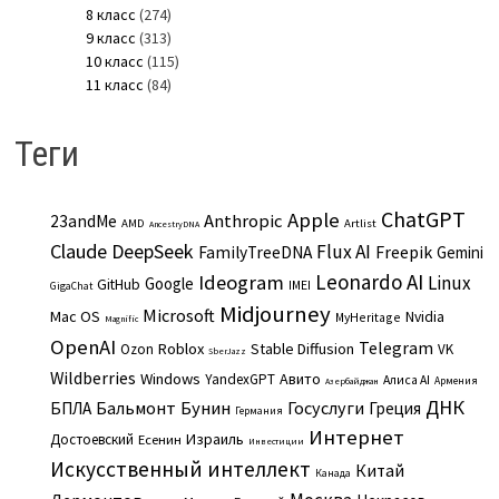
8 класс
(274)
9 класс
(313)
10 класс
(115)
11 класс
(84)
Теги
ChatGPT
Apple
Anthropic
23andMe
AMD
Artlist
AncestryDNA
Claude
DeepSeek
Flux AI
Freepik
FamilyTreeDNA
Gemini
Leonardo AI
Ideogram
Linux
Google
GitHub
IMEI
GigaChat
Midjourney
Microsoft
Mac OS
Nvidia
MyHeritage
Magnific
OpenAI
Telegram
Roblox
Stable Diffusion
Ozon
VK
SberJazz
Wildberries
Windows
Авито
YandexGPT
Алиса AI
Армения
Азербайджан
ДНК
Бальмонт
Бунин
Госуслуги
БПЛА
Греция
Германия
Интернет
Израиль
Достоевский
Есенин
Инвестиции
Искусственный интеллект
Китай
Канада