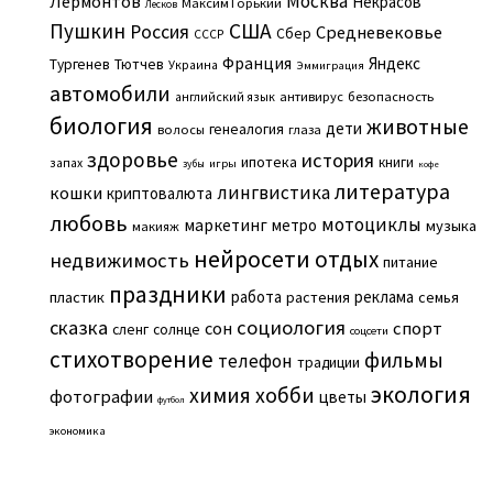
Москва
Лермонтов
Некрасов
Максим Горький
Лесков
Пушкин
США
Россия
Средневековье
Сбер
СССР
Франция
Яндекс
Тургенев
Тютчев
Украина
Эммиграция
автомобили
английский язык
антивирус
безопасность
биология
животные
дети
генеалогия
волосы
глаза
здоровье
история
ипотека
книги
запах
игры
зубы
кофе
литература
лингвистика
кошки
криптовалюта
любовь
мотоциклы
маркетинг
метро
музыка
макияж
нейросети
отдых
недвижимость
питание
праздники
работа
реклама
пластик
растения
семья
сказка
социология
сон
спорт
сленг
солнце
соцсети
стихотворение
фильмы
телефон
традиции
экология
химия
хобби
фотографии
цветы
футбол
экономика