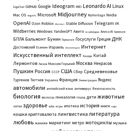
Leonardo AI
Ideogram
Linux
Google
GitHub
IMEI
GigaChat
Midjourney
Microsoft
Mac OS
Nvidia
MyHeritage
Magnific
OpenAI
Telegram
Roblox
Stable Diffusion
Ozon
VK
SberJazz
Wildberries
Windows
Авито
YandexGPT
Алиса AI
Армения
Азербайджан
ДНК
Бальмонт
Бунин
Госуслуги
БПЛА
Греция
Германия
Интернет
Израиль
Достоевский
Есенин
Инвестиции
Искусственный интеллект
Китай
Канада
Москва
Лермонтов
Некрасов
Максим Горький
Лесков
Пушкин
США
Россия
Средневековье
Сбер
СССР
Франция
Яндекс
Тургенев
Тютчев
Украина
Эммиграция
автомобили
английский язык
антивирус
безопасность
биология
животные
дети
генеалогия
волосы
глаза
здоровье
история
ипотека
книги
запах
игры
зубы
кофе
литература
лингвистика
кошки
криптовалюта
любовь
мотоциклы
маркетинг
метро
музыка
макияж