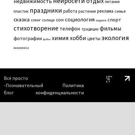
нейросети
отдых
недвижимость
питание
праздники
работа
реклама
пластик
растения
семья
сказка
социология
сон
спорт
сленг
солнце
соцсети
стихотворение
фильмы
телефон
традиции
экология
химия
хобби
фотографии
цветы
футбол
экономика
Всё просто
-Познавательный
Политика
блог
конфиденциальности