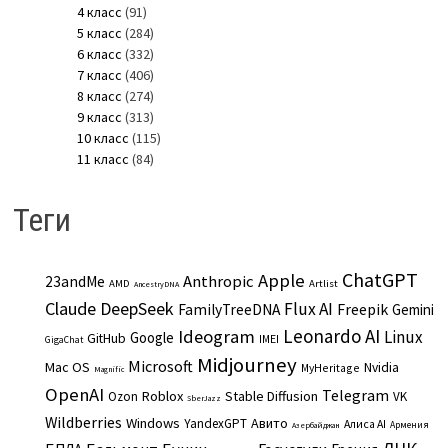
4 класс
(91)
5 класс
(284)
6 класс
(332)
7 класс
(406)
8 класс
(274)
9 класс
(313)
10 класс
(115)
11 класс
(84)
Теги
ChatGPT
Apple
Anthropic
23andMe
AMD
Artlist
AncestryDNA
Claude
DeepSeek
Flux AI
Freepik
FamilyTreeDNA
Gemini
Leonardo AI
Ideogram
Linux
Google
GitHub
IMEI
GigaChat
Midjourney
Microsoft
Mac OS
Nvidia
MyHeritage
Magnific
OpenAI
Telegram
Roblox
Stable Diffusion
Ozon
VK
SberJazz
Wildberries
Windows
Авито
YandexGPT
Алиса AI
Армения
Азербайджан