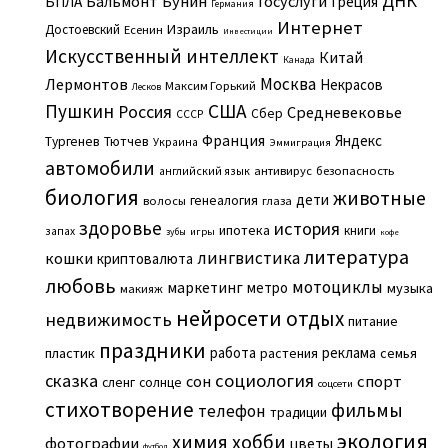
ДНК
Бальмонт
Бунин
Госуслуги
БПЛА
Греция
Германия
Интернет
Израиль
Достоевский
Есенин
Инвестиции
Искусственный интеллект
Китай
Канада
Москва
Лермонтов
Некрасов
Максим Горький
Лесков
Пушкин
США
Россия
Средневековье
Сбер
СССР
Франция
Яндекс
Тургенев
Тютчев
Украина
Эммиграция
автомобили
английский язык
антивирус
безопасность
биология
животные
дети
генеалогия
волосы
глаза
здоровье
история
ипотека
книги
запах
игры
зубы
кофе
литература
лингвистика
кошки
криптовалюта
любовь
мотоциклы
маркетинг
метро
музыка
макияж
нейросети
отдых
недвижимость
питание
праздники
работа
реклама
пластик
растения
семья
сказка
социология
сон
спорт
сленг
солнце
соцсети
стихотворение
фильмы
телефон
традиции
экология
химия
хобби
фотографии
цветы
футбол