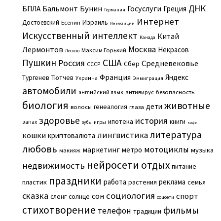
ДНК
Бальмонт
Бунин
Госуслуги
БПЛА
Греция
Германия
Интернет
Израиль
Достоевский
Есенин
Инвестиции
Искусственный интеллект
Китай
Канада
Москва
Лермонтов
Некрасов
Максим Горький
Лесков
Пушкин
США
Россия
Средневековье
Сбер
СССР
Франция
Яндекс
Тургенев
Тютчев
Украина
Эммиграция
автомобили
английский язык
антивирус
безопасность
биология
животные
дети
генеалогия
волосы
глаза
здоровье
история
ипотека
книги
запах
игры
зубы
кофе
литература
лингвистика
кошки
криптовалюта
любовь
мотоциклы
маркетинг
метро
музыка
макияж
нейросети
отдых
недвижимость
питание
праздники
работа
реклама
пластик
растения
семья
сказка
социология
сон
спорт
сленг
солнце
соцсети
стихотворение
фильмы
телефон
традиции