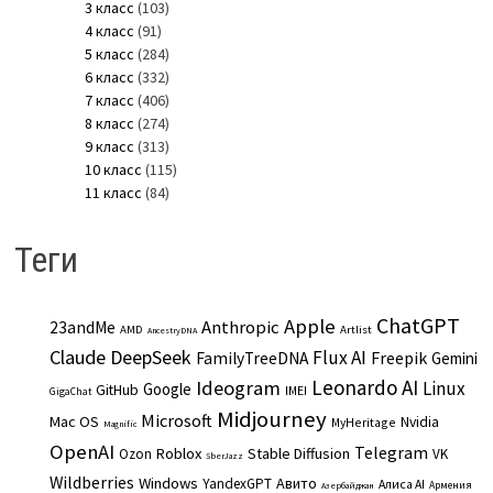
3 класс
(103)
4 класс
(91)
5 класс
(284)
6 класс
(332)
7 класс
(406)
8 класс
(274)
9 класс
(313)
10 класс
(115)
11 класс
(84)
Теги
ChatGPT
Apple
Anthropic
23andMe
AMD
Artlist
AncestryDNA
Claude
DeepSeek
Flux AI
Freepik
FamilyTreeDNA
Gemini
Leonardo AI
Ideogram
Linux
Google
GitHub
IMEI
GigaChat
Midjourney
Microsoft
Mac OS
Nvidia
MyHeritage
Magnific
OpenAI
Telegram
Roblox
Stable Diffusion
Ozon
VK
SberJazz
Wildberries
Windows
Авито
YandexGPT
Алиса AI
Армения
Азербайджан