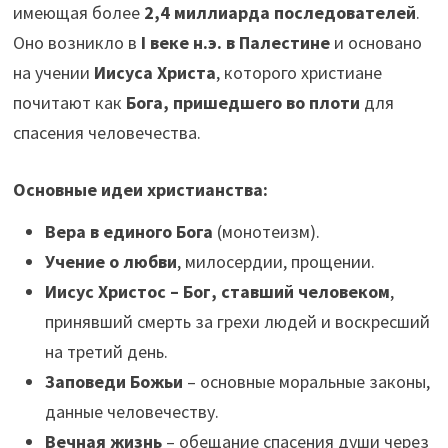
имеющая более
2,4 миллиарда последователей
.
Оно возникло в
I веке н.э. в Палестине
и основано
на учении
Иисуса Христа
, которого христиане
почитают как
Бога, пришедшего во плоти
для
спасения человечества.
Основные идеи христианства:
Вера в единого Бога
(монотеизм).
Учение о любви
, милосердии, прощении.
Иисус Христос – Бог, ставший человеком
,
принявший смерть за грехи людей и воскресший
на третий день.
Заповеди Божьи
– основные моральные законы,
данные человечеству.
Вечная жизнь
– обещание спасения души через