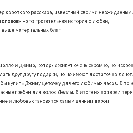
ер короткого рассказа, известный своими неожиданным
волхвов»
– это трогательная история о любви,
т выше материальных благ.
Делле и Джиме, которые живут очень скромно, но искре
лать друг другу подарки, но не имеют достаточно денег
бы купить Джиму цепочку для его любимых часов. В то 
асные гребни для волос Деллы. В итоге их подарки тер
ние и любовь становятся самым ценным даром.