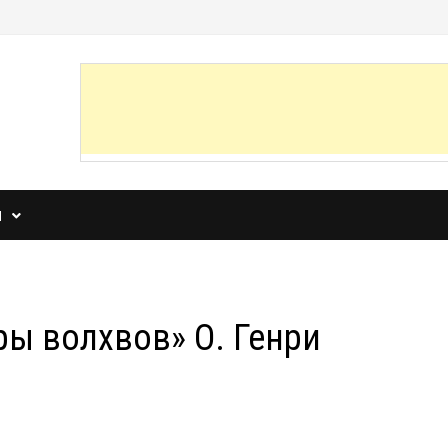
И
ы волхвов» О. Генри