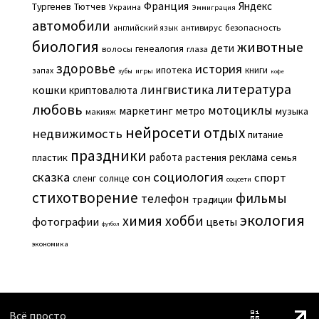
Франция
Яндекс
Тургенев
Тютчев
Украина
Эммиграция
автомобили
английский язык
антивирус
безопасность
биология
животные
дети
генеалогия
волосы
глаза
здоровье
история
ипотека
книги
запах
игры
зубы
кофе
литература
лингвистика
кошки
криптовалюта
любовь
мотоциклы
маркетинг
метро
музыка
макияж
нейросети
отдых
недвижимость
питание
праздники
работа
реклама
пластик
растения
семья
сказка
социология
сон
спорт
сленг
солнце
соцсети
стихотворение
фильмы
телефон
традиции
экология
химия
хобби
фотографии
цветы
футбол
экономика
Всё просто