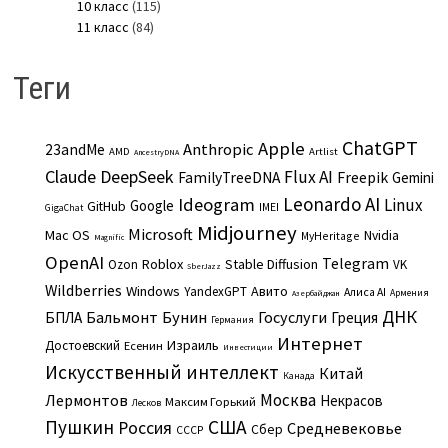
10 класс
(115)
11 класс
(84)
Теги
ChatGPT
Apple
Anthropic
23andMe
AMD
Artlist
AncestryDNA
Claude
DeepSeek
Flux AI
Freepik
FamilyTreeDNA
Gemini
Leonardo AI
Ideogram
Linux
Google
GitHub
IMEI
GigaChat
Midjourney
Microsoft
Mac OS
Nvidia
MyHeritage
Magnific
OpenAI
Telegram
Roblox
Stable Diffusion
Ozon
VK
SberJazz
Wildberries
Windows
Авито
YandexGPT
Алиса AI
Армения
Азербайджан
ДНК
Бальмонт
Бунин
Госуслуги
БПЛА
Греция
Германия
Интернет
Израиль
Достоевский
Есенин
Инвестиции
Искусственный интеллект
Китай
Канада
Москва
Лермонтов
Некрасов
Максим Горький
Лесков
Пушкин
США
Россия
Средневековье
Сбер
СССР