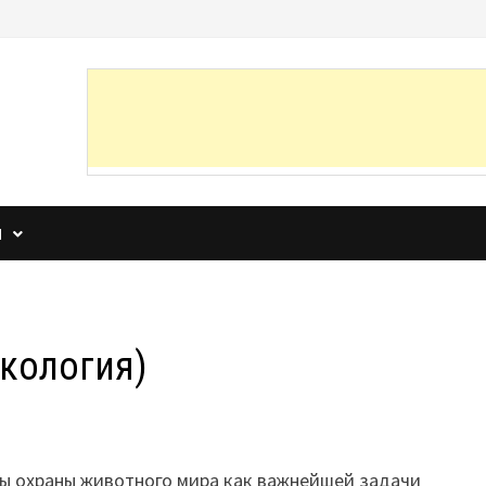
И
кология)
ы охраны животного мира как важнейшей задачи