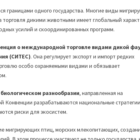
ся границами одного государства. Многие виды мигрир
 а торговля дикими животными имеет глобальный характ
одных усилий и скоординированных программ.
енция о международной торговле видами дикой фа
ния (СИТЕС)
. Она регулирует экспорт и импорт редких
орговлю особо охраняемыми видами и обязывает
ом.
 биологическом разнообразии
, направленная на
той Конвенции разрабатываются национальные стратеги
ются риски для экосистем.
ие мигрирующих птиц, морских млекопитающих, создан
ий. В этом процессе участвуют не только государства, 