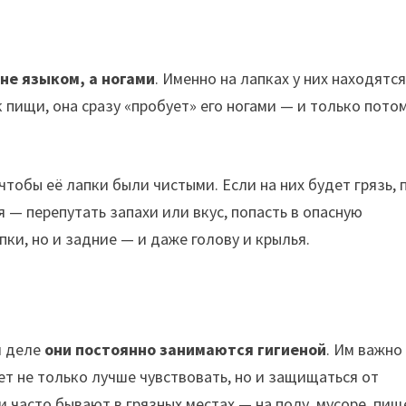
не языком, а ногами
. Именно на лапках у них находятс
 пищи, она сразу «пробует» его ногами — и только пото
чтобы её лапки были чистыми. Если на них будет грязь, 
 — перепутать запахи или вкус, попасть в опасную
ки, но и задние — и даже голову и крылья.
?
м деле
они постоянно занимаются гигиеной
. Им важно
ает не только лучше чувствовать, но и защищаться от
 часто бывают в грязных местах — на полу, мусоре, пищ