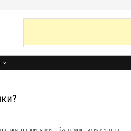
И
пки?
то потирают свои лапки — будто моют их или что-то