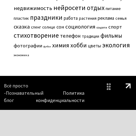
нейросети
отдых
недвижимость
питание
праздники
работа
реклама
пластик
растения
семья
сказка
социология
сон
спорт
сленг
солнце
соцсети
стихотворение
фильмы
телефон
традиции
экология
химия
хобби
фотографии
цветы
футбол
экономика
Всё просто
-Познавательный
Политика
блог
конфиденциальности