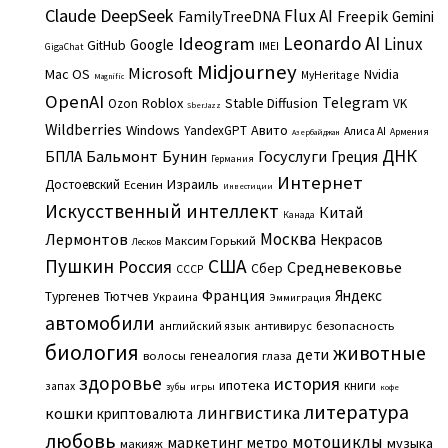
Claude
DeepSeek
Flux AI
Freepik
FamilyTreeDNA
Gemini
Leonardo AI
Ideogram
Linux
Google
GitHub
IMEI
GigaChat
Midjourney
Microsoft
Mac OS
Nvidia
MyHeritage
Magnific
OpenAI
Telegram
Roblox
Stable Diffusion
Ozon
VK
SberJazz
Wildberries
Windows
Авито
YandexGPT
Алиса AI
Армения
Азербайджан
ДНК
Бальмонт
Бунин
Госуслуги
БПЛА
Греция
Германия
Интернет
Израиль
Достоевский
Есенин
Инвестиции
Искусственный интеллект
Китай
Канада
Москва
Лермонтов
Некрасов
Максим Горький
Лесков
Пушкин
США
Россия
Средневековье
Сбер
СССР
Франция
Яндекс
Тургенев
Тютчев
Украина
Эммиграция
автомобили
английский язык
антивирус
безопасность
биология
животные
дети
генеалогия
волосы
глаза
здоровье
история
ипотека
книги
запах
игры
зубы
кофе
литература
лингвистика
кошки
криптовалюта
любовь
мотоциклы
маркетинг
метро
музыка
макияж