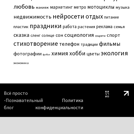
любовь
мотоциклы
маркетинг
метро
музыка
макияж
нейросети
отдых
недвижимость
питание
праздники
работа
реклама
пластик
растения
семья
сказка
социология
сон
спорт
сленг
солнце
соцсети
стихотворение
фильмы
телефон
традиции
экология
химия
хобби
фотографии
цветы
футбол
экономика
Всё просто
-Познавательный
Политика
блог
конфиденциальности