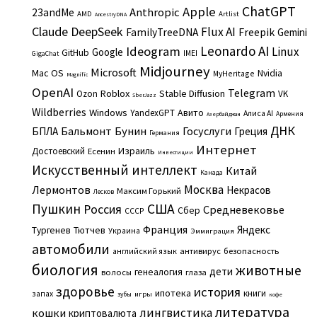
ChatGPT
Apple
Anthropic
23andMe
AMD
Artlist
AncestryDNA
Claude
DeepSeek
Flux AI
Freepik
FamilyTreeDNA
Gemini
Leonardo AI
Ideogram
Linux
Google
GitHub
IMEI
GigaChat
Midjourney
Microsoft
Mac OS
Nvidia
MyHeritage
Magnific
OpenAI
Telegram
Roblox
Stable Diffusion
Ozon
VK
SberJazz
Wildberries
Windows
Авито
YandexGPT
Алиса AI
Армения
Азербайджан
ДНК
Бальмонт
Бунин
Госуслуги
БПЛА
Греция
Германия
Интернет
Израиль
Достоевский
Есенин
Инвестиции
Искусственный интеллект
Китай
Канада
Москва
Лермонтов
Некрасов
Максим Горький
Лесков
Пушкин
США
Россия
Средневековье
Сбер
СССР
Франция
Яндекс
Тургенев
Тютчев
Украина
Эммиграция
автомобили
английский язык
антивирус
безопасность
биология
животные
дети
генеалогия
волосы
глаза
здоровье
история
ипотека
книги
запах
игры
зубы
кофе
литература
лингвистика
кошки
криптовалюта