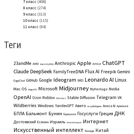
7 класс
(406)
8 класс
(274)
9 класс
(313)
10 класс
(115)
11 класс
(84)
Теги
ChatGPT
Apple
Anthropic
23andMe
AMD
Artlist
AncestryDNA
Claude
DeepSeek
Flux AI
Freepik
FamilyTreeDNA
Gemini
Leonardo AI
Ideogram
Linux
Google
GitHub
IMEI
GigaChat
Midjourney
Microsoft
Mac OS
Nvidia
MyHeritage
Magnific
OpenAI
Telegram
Roblox
Stable Diffusion
Ozon
VK
SberJazz
Wildberries
Windows
Авито
YandexGPT
Алиса AI
Армения
Азербайджан
ДНК
Бальмонт
Бунин
Госуслуги
БПЛА
Греция
Германия
Интернет
Израиль
Достоевский
Есенин
Инвестиции
Искусственный интеллект
Китай
Канада