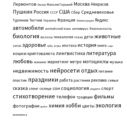
Москва
Лермонтов
Некрасов
Максим Горький
Лесков
Пушкин
США
Россия
Средневековье
Сбер
СССР
Франция
Яндекс
Тургенев
Тютчев
Украина
Эммиграция
автомобили
английский язык
антивирус
безопасность
биология
животные
дети
генеалогия
волосы
глаза
здоровье
история
ипотека
книги
запах
игры
зубы
кофе
литература
лингвистика
кошки
криптовалюта
любовь
мотоциклы
маркетинг
метро
музыка
макияж
нейросети
отдых
недвижимость
питание
праздники
работа
реклама
пластик
растения
семья
сказка
социология
сон
спорт
сленг
солнце
соцсети
стихотворение
фильмы
телефон
традиции
экология
химия
хобби
фотографии
цветы
футбол
экономика