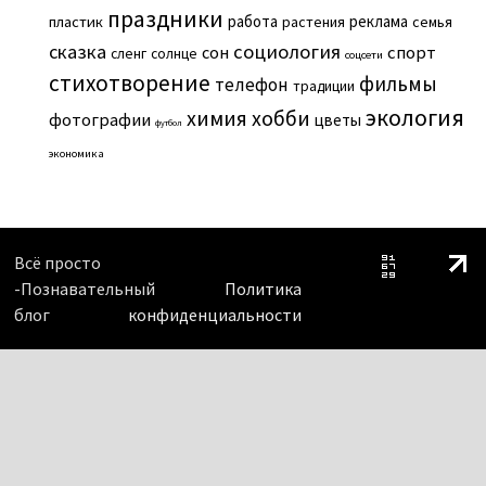
праздники
работа
реклама
пластик
растения
семья
сказка
социология
сон
спорт
сленг
солнце
соцсети
стихотворение
фильмы
телефон
традиции
экология
химия
хобби
фотографии
цветы
футбол
экономика
Всё просто
-Познавательный
Политика
блог
конфиденциальности