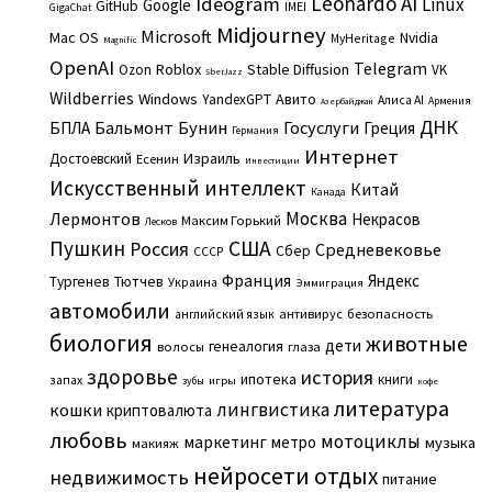
Leonardo AI
Ideogram
Linux
Google
GitHub
IMEI
GigaChat
Midjourney
Microsoft
Mac OS
Nvidia
MyHeritage
Magnific
OpenAI
Telegram
Roblox
Stable Diffusion
Ozon
VK
SberJazz
Wildberries
Windows
Авито
YandexGPT
Алиса AI
Армения
Азербайджан
ДНК
Бальмонт
Бунин
Госуслуги
БПЛА
Греция
Германия
Интернет
Израиль
Достоевский
Есенин
Инвестиции
Искусственный интеллект
Китай
Канада
Москва
Лермонтов
Некрасов
Максим Горький
Лесков
Пушкин
США
Россия
Средневековье
Сбер
СССР
Франция
Яндекс
Тургенев
Тютчев
Украина
Эммиграция
автомобили
английский язык
антивирус
безопасность
биология
животные
дети
генеалогия
волосы
глаза
здоровье
история
ипотека
книги
запах
игры
зубы
кофе
литература
лингвистика
кошки
криптовалюта
любовь
мотоциклы
маркетинг
метро
музыка
макияж
нейросети
отдых
недвижимость
питание