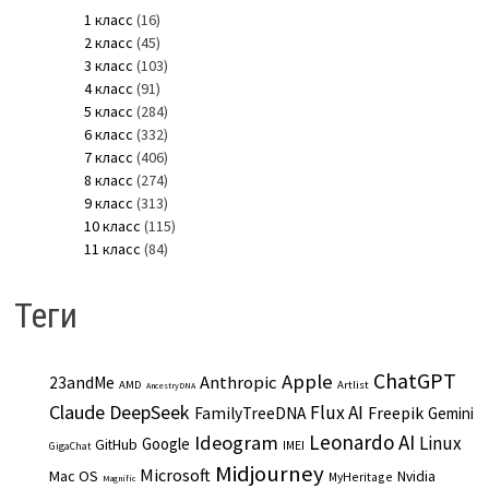
1 класс
(16)
2 класс
(45)
3 класс
(103)
4 класс
(91)
5 класс
(284)
6 класс
(332)
7 класс
(406)
8 класс
(274)
9 класс
(313)
10 класс
(115)
11 класс
(84)
Теги
ChatGPT
Apple
Anthropic
23andMe
AMD
Artlist
AncestryDNA
Claude
DeepSeek
Flux AI
Freepik
FamilyTreeDNA
Gemini
Leonardo AI
Ideogram
Linux
Google
GitHub
IMEI
GigaChat
Midjourney
Microsoft
Mac OS
Nvidia
MyHeritage
Magnific