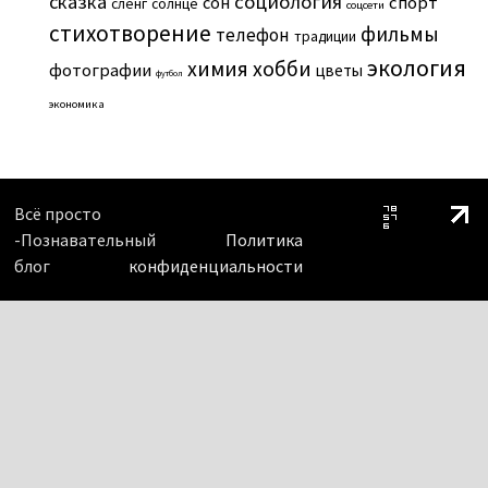
сказка
социология
сон
спорт
сленг
солнце
соцсети
стихотворение
фильмы
телефон
традиции
экология
химия
хобби
фотографии
цветы
футбол
экономика
Всё просто
-Познавательный
Политика
блог
конфиденциальности