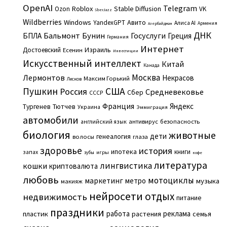
OpenAI
Telegram
Roblox
Stable Diffusion
Ozon
VK
SberJazz
Wildberries
Windows
Авито
YandexGPT
Алиса AI
Армения
Азербайджан
ДНК
Бальмонт
Бунин
Госуслуги
БПЛА
Греция
Германия
Интернет
Израиль
Достоевский
Есенин
Инвестиции
Искусственный интеллект
Китай
Канада
Москва
Лермонтов
Некрасов
Максим Горький
Лесков
Пушкин
США
Россия
Средневековье
Сбер
СССР
Франция
Яндекс
Тургенев
Тютчев
Украина
Эммиграция
автомобили
английский язык
антивирус
безопасность
биология
животные
дети
генеалогия
волосы
глаза
здоровье
история
ипотека
книги
запах
игры
зубы
кофе
литература
лингвистика
кошки
криптовалюта
любовь
мотоциклы
маркетинг
метро
музыка
макияж
нейросети
отдых
недвижимость
питание
праздники
работа
реклама
пластик
растения
семья