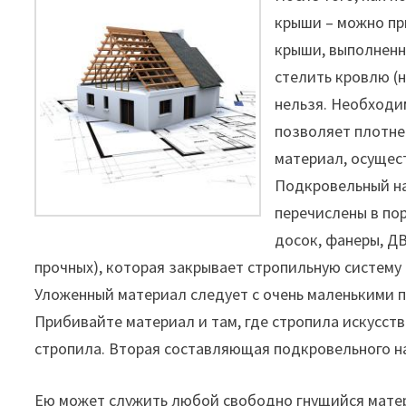
крыши – можно при
крыши, выполненн
стелить кровлю (н
нельзя. Необходи
позволяет плотне
материал, осущес
Подкровельный на
перечислены в по
досок, фанеры, Д
прочных), которая закрывает стропильную систему
Уложенный материал следует с очень маленькими п
Прибивайте материал и там, где стропила искусст
стропила. Вторая составляющая подкровельного н
Ею может служить любой свободно гнущийся материа