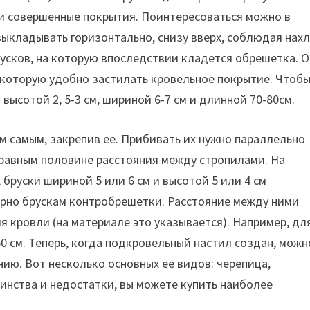
и совершенные покрытия. Поинтересоваться можно в
ыкладывать горизонтально, снизу вверх, соблюдая нах
русков, на которую впоследствии кладется обрешетка. 
 которую удобно застилать кровельное покрытие. Чтоб
высотой 2, 5-3 см, шириной 6-7 см и длинной 70-80см.
м самым, закрепив ее. Прибивать их нужно параллельно
 равным половине расстояния между стропилами. На
бруски шириной 5 или 6 см и высотой 5 или 4 см
ярно брускам контробрешетки. Расстояние между ними
я кровли (на материале это указывается). Например, дл
 см. Теперь, когда подкровельный настил создан, можн
ию. Вот несколько основных ее видов: черепица,
оинства и недостатки, вы можете купить наиболее