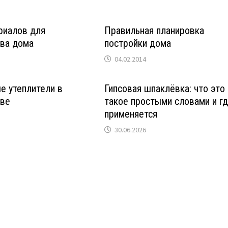
риалов для
Правильная планировка
тва дома
постройки дома
04.02.2014
е утеплители в
Гипсовая шпаклёвка: что это
тве
такое простыми словами и г
применяется
30.06.2026