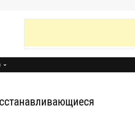
И
осстанавливающиеся