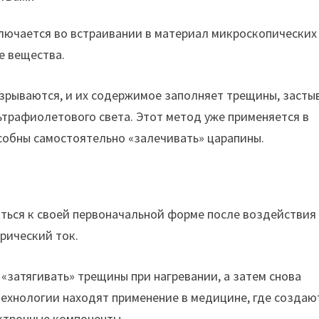
лючается во встраивании в материал микроскопических
е вещества.
зрываются, и их содержимое заполняет трещины, засты
ьтрафиолетового света. Этот метод уже применяется в
собны самостоятельно «залечивать» царапины.
ься к своей первоначальной форме после воздействия
трический ток.
«затягивать» трещины при нагревании, а затем снова
технологии находят применение в медицине, где создаю
ктронные компоненты.