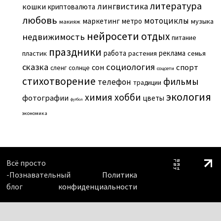
литература
лингвистика
кошки
криптовалюта
любовь
мотоциклы
маркетинг
метро
музыка
макияж
нейросети
отдых
недвижимость
питание
праздники
работа
реклама
пластик
растения
семья
сказка
социология
сон
спорт
сленг
солнце
соцсети
стихотворение
фильмы
телефон
традиции
экология
химия
хобби
фотографии
цветы
футбол
экономика
Всё просто
-Познавательный
Политика
блог
конфиденциальности