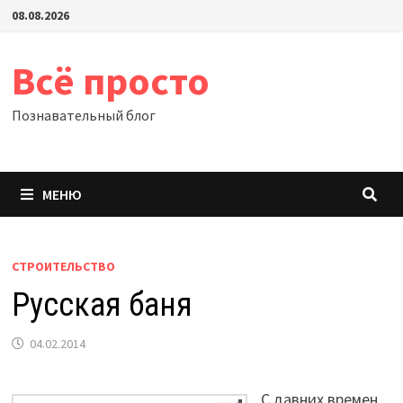
Перейти
08.08.2026
к
содержимому
Всё просто
Познавательный блог
МЕНЮ
СТРОИТЕЛЬСТВО
Русская баня
04.02.2014
С давних времен