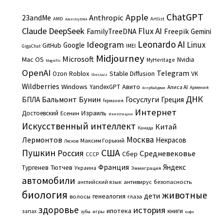
ChatGPT
Apple
Anthropic
23andMe
AMD
Artlist
AncestryDNA
Claude
DeepSeek
Flux AI
Freepik
FamilyTreeDNA
Gemini
Leonardo AI
Ideogram
Linux
Google
GitHub
IMEI
GigaChat
Midjourney
Microsoft
Mac OS
Nvidia
MyHeritage
Magnific
OpenAI
Telegram
Roblox
Stable Diffusion
Ozon
VK
SberJazz
Wildberries
Windows
Авито
YandexGPT
Алиса AI
Армения
Азербайджан
ДНК
Бальмонт
Бунин
Госуслуги
БПЛА
Греция
Германия
Интернет
Израиль
Достоевский
Есенин
Инвестиции
Искусственный интеллект
Китай
Канада
Москва
Лермонтов
Некрасов
Максим Горький
Лесков
Пушкин
США
Россия
Средневековье
Сбер
СССР
Франция
Яндекс
Тургенев
Тютчев
Украина
Эммиграция
автомобили
английский язык
антивирус
безопасность
биология
животные
дети
генеалогия
волосы
глаза
здоровье
история
ипотека
книги
запах
игры
зубы
кофе