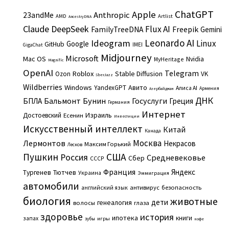
ChatGPT
Apple
Anthropic
23andMe
AMD
Artlist
AncestryDNA
Claude
DeepSeek
Flux AI
Freepik
FamilyTreeDNA
Gemini
Leonardo AI
Ideogram
Linux
Google
GitHub
IMEI
GigaChat
Midjourney
Microsoft
Mac OS
Nvidia
MyHeritage
Magnific
OpenAI
Telegram
Roblox
Stable Diffusion
Ozon
VK
SberJazz
Wildberries
Windows
Авито
YandexGPT
Алиса AI
Армения
Азербайджан
ДНК
Бальмонт
Бунин
Госуслуги
БПЛА
Греция
Германия
Интернет
Израиль
Достоевский
Есенин
Инвестиции
Искусственный интеллект
Китай
Канада
Москва
Лермонтов
Некрасов
Максим Горький
Лесков
Пушкин
США
Россия
Средневековье
Сбер
СССР
Франция
Яндекс
Тургенев
Тютчев
Украина
Эммиграция
автомобили
английский язык
антивирус
безопасность
биология
животные
дети
генеалогия
волосы
глаза
здоровье
история
ипотека
книги
запах
игры
зубы
кофе