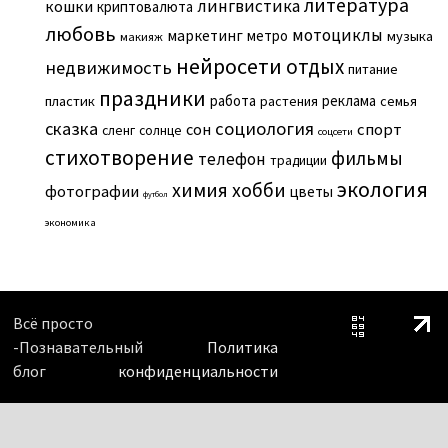
литература
лингвистика
кошки
криптовалюта
любовь
мотоциклы
маркетинг
метро
музыка
макияж
нейросети
отдых
недвижимость
питание
праздники
работа
реклама
пластик
растения
семья
сказка
социология
сон
спорт
сленг
солнце
соцсети
стихотворение
фильмы
телефон
традиции
экология
химия
хобби
фотографии
цветы
футбол
экономика
Всё просто
-Познавательный
Политика
блог
конфиденциальности