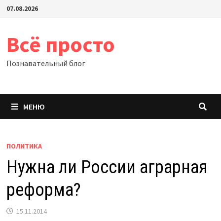
Перейти
07.08.2026
к
содержимому
Всё просто
Познавательный блог
МЕНЮ
ПОЛИТИКА
Нужна ли России аграрная
реформа?
15.11.2014