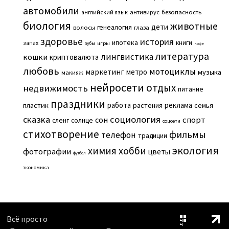
автомобили
английский язык
антивирус
безопасность
биология
животные
дети
генеалогия
волосы
глаза
здоровье
история
ипотека
книги
запах
игры
зубы
кофе
литература
лингвистика
кошки
криптовалюта
любовь
мотоциклы
маркетинг
метро
музыка
макияж
нейросети
отдых
недвижимость
питание
праздники
работа
реклама
пластик
растения
семья
сказка
социология
сон
спорт
сленг
солнце
соцсети
стихотворение
фильмы
телефон
традиции
экология
химия
хобби
фотографии
цветы
футбол
экономика
Всё просто