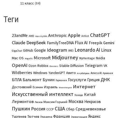
11 класс
(84)
Теги
ChatGPT
Apple
Anthropic
23andMe
AMD
Artlist
AncestryDNA
Claude
DeepSeek
Flux AI
Freepik
FamilyTreeDNA
Gemini
Leonardo AI
Ideogram
Linux
Google
GitHub
IMEI
GigaChat
Midjourney
Microsoft
Mac OS
Nvidia
MyHeritage
Magnific
OpenAI
Telegram
Roblox
Stable Diffusion
Ozon
VK
SberJazz
Wildberries
Windows
Авито
YandexGPT
Алиса AI
Армения
Азербайджан
ДНК
Бальмонт
Бунин
Госуслуги
БПЛА
Греция
Германия
Интернет
Израиль
Достоевский
Есенин
Инвестиции
Искусственный интеллект
Китай
Канада
Москва
Лермонтов
Некрасов
Максим Горький
Лесков
Пушкин
США
Россия
Средневековье
Сбер
СССР
Франция
Яндекс
Тургенев
Тютчев
Украина
Эммиграция