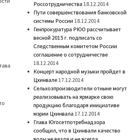
ости
Россотрудничества
18.12.2014
Пути совершенствования банковской
системы России
18.12.2014
Генпрокуратура РЮО рассчитывает
весной 2015 г. подписать со
Следственным комитетом России
соглашение о сотрудничестве
18.12.2014
тава
Концерт народной музыки пройдет в
Цхинвале
17.12.2014
Сельхозпроизводители отныне могут
реализовывать на ярмарке свою
то
продукцию благодаря инициативе
мэрии Цхинвала
17.12.2014
Глава Югосетпотребнадзора
сообщил, что в Цхинвали качество
воды не везде и не всегда