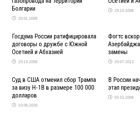
газопровода на территории
Осетией и А
Болгарии
29.10.2008
20.01.2008
Госдума России ратифицировала
Фогтс вскор
договоры о дружбе с Южной
Азербайджан
Осетией и Абхазией
замены
29.10.2008
30.07.2013
Суд в США отменил сбор Трампа
В России н
за визу H-1B в размере 100 000
этап презид
долларов
03.02.2008
10.06.2026