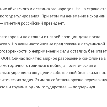
ние абхазского и осетинского народов. Наша страна ст
кого урегулирования. При этом мы неизменно исходили 
 — отметил российский президент.
реговоров и не отошли от своей позиции даже после
сово. Но наши настойчивые предложения к грузинской
говоренности о неприменении силы остались без ответ
в ООН. Сейчас понятно: мирное разрешение конфликта в
о методично готовилось к войне, а политическая и
олько укрепляла ощущение собственной безнаказаннос
литических задач. Этим он собственноручно перечеркну
зов и грузин в одном государстве», — подчеркнул