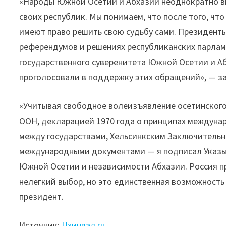
«Народы Южной Осетии и Абхазии неоднократно в
своих республик. Мы понимаем, что после того, чт
имеют право решить свою судьбу сами. Президенты
референдумов и решениях республиканских парламе
государственного суверенитета Южной Осетии и А
проголосовали в поддержку этих обращений», — з
«Учитывая свободное волеизъявление осетинского
ООН, декларацией 1970 года о принципах междуна
между государствами, Хельсинкским Заключительн
международными документами — я подписал Указы
Южной Осетии и независимости Абхазии. Россия пр
нелегкий выбор, но это единственная возможность
президент.
Источник:
Цхинвал.ru