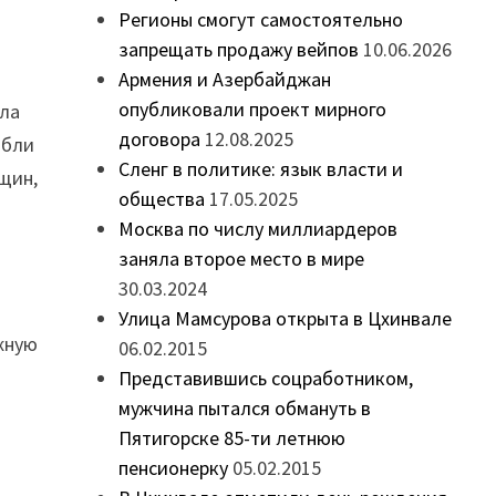
Регионы смогут самостоятельно
запрещать продажу вейпов
10.06.2026
Армения и Азербайджан
опубликовали проект мирного
ала
договора
12.08.2025
ибли
Сленг в политике: язык власти и
щин,
общества
17.05.2025
х
Москва по числу миллиардеров
заняла второе место в мире
30.03.2024
Улица Мамсурова открыта в Цхинвале
жную
06.02.2015
Представившись соцработником,
мужчина пытался обмануть в
Пятигорске 85-ти летнюю
пенсионерку
05.02.2015