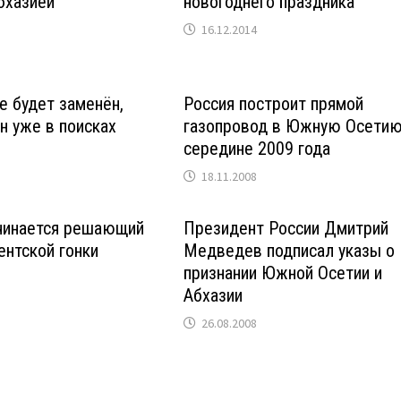
бхазией
новогоднего праздника
16.12.2014
е будет заменён,
Россия построит прямой
 уже в поисках
газопровод в Южную Осетию
середине 2009 года
18.11.2008
ачинается решающий
Президент России Дмитрий
ентской гонки
Медведев подписал указы о
признании Южной Осетии и
Абхазии
26.08.2008