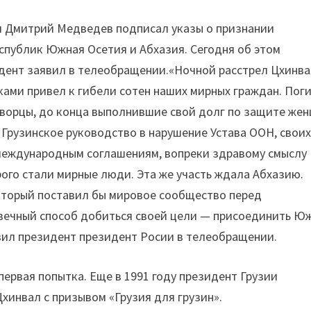
 Дмитрий Медведев подписал указы о признании
спублик Южная Осетия и Абхазия. Сегодня об этом
дент заявил в телеобращении.
«Ночной расстрел Цхинв
ками привел к гибели сотен наших мирных граждан. Пог
ворцы, до конца выполнившие свой долг по защите жен
 Грузинское руководство в нарушение Устава ООН, свои
международным соглашениям, вопреки здравому смыслу
ого стали мирные люди. Эта же участь ждала Абхазию.
который поставил бы мировое сообщество перед
вечный способ добиться своей цели — присоединить Ю
вил президент президент Росии в телеобращении.
ервая попытка. Еще в 1991 году президент Грузии
хинвал с призывом «Грузия для грузин».