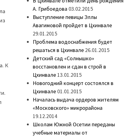
В Цхинвале отметили день рождения
А. Грибоедова
03.02.2015
ала
Выступление певицы Эллы
из
Авагимовой пройдет в Цхинвале
29.01.2015
Проблема водоснабжения будет
решаться в Цхинвале
26.01.2015
Детский сад «Солнышко»
а. К
восстановлен и сдан в строй в
Цхинвале
13.01.2015
Новогодний концерт состоялся в
Цхинвале
01.01.2015
ти.
Началась выдача ордеров жителям
л
«Московского» микрорайона
19.12.2014
Школам Южной Осетии переданы
учебные материалы от