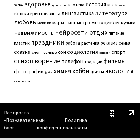
здоровье
история
ипотека
книги
запах
игры
зубы
кофе
литература
лингвистика
кошки
криптовалюта
любовь
мотоциклы
маркетинг
метро
музыка
макияж
нейросети
отдых
недвижимость
питание
праздники
работа
реклама
пластик
растения
семья
сказка
социология
сон
спорт
сленг
солнце
соцсети
стихотворение
фильмы
телефон
традиции
экология
химия
хобби
фотографии
цветы
футбол
экономика
Всё просто
-Познавательный
Политика
блог
конфиденциальности