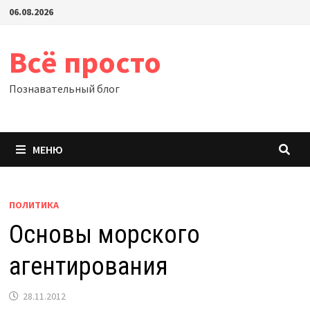
Перейти
06.08.2026
к
содержимому
Всё просто
Познавательный блог
МЕНЮ
ПОЛИТИКА
Основы морского
агентирования
28.11.2012