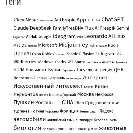
Теги
ChatGPT
Apple
Anthropic
23andMe
AMD
Artlist
AncestryDNA
Claude
DeepSeek
Flux AI
Freepik
FamilyTreeDNA
Gemini
Leonardo AI
Ideogram
Linux
Google
GitHub
IMEI
GigaChat
Midjourney
Microsoft
Mac OS
Nvidia
MyHeritage
Magnific
OpenAI
Telegram
Roblox
Stable Diffusion
Ozon
VK
SberJazz
Wildberries
Windows
Авито
YandexGPT
Алиса AI
Армения
Азербайджан
ДНК
Бальмонт
Бунин
Госуслуги
БПЛА
Греция
Германия
Интернет
Израиль
Достоевский
Есенин
Инвестиции
Искусственный интеллект
Китай
Канада
Москва
Лермонтов
Некрасов
Максим Горький
Лесков
Пушкин
США
Россия
Средневековье
Сбер
СССР
Франция
Яндекс
Тургенев
Тютчев
Украина
Эммиграция
автомобили
английский язык
антивирус
безопасность
биология
животные
дети
генеалогия
волосы
глаза