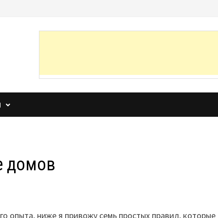
И
е домов
го опыта, ниже я привожу семь простых правил, которые