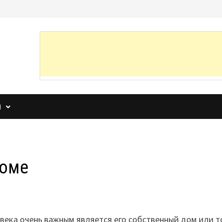
И
доме
века очень важным является его собственный дом или т