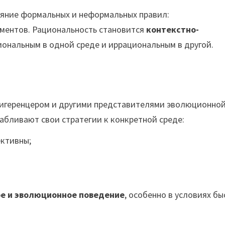
яние формальных и неформальных правил:
аментов. Рациональность становится
контекстно-
циональным в одной среде и иррациональным в другой.
Гигеренцером и другими представителями эволюционно
сабливают свои стратегии к конкретной среде:
ективны;
е и эволюционное поведение
, особенно в условиях б