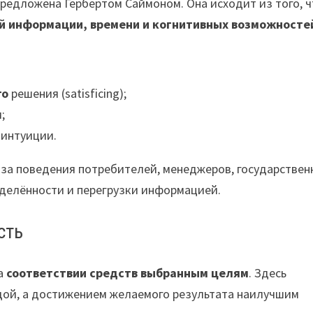
редложена Гербертом Саймоном. Она исходит из того, ч
ой информации, времени и когнитивных возможносте
го
решения (satisficing);
;
 интуиции.
иза поведения потребителей, менеджеров, государствен
ределённости и перегрузки информацией.
сть
на
соответствии средств выбранным целям
. Здесь
дой, а достижением желаемого результата наилучшим