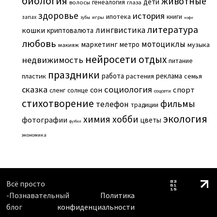
биология
животные
дети
генеалогия
волосы
глаза
здоровье
история
ипотека
книги
запах
игры
зубы
кофе
литература
лингвистика
кошки
криптовалюта
любовь
мотоциклы
маркетинг
метро
музыка
макияж
нейросети
отдых
недвижимость
питание
праздники
работа
реклама
пластик
растения
семья
сказка
социология
сон
спорт
сленг
солнце
соцсети
стихотворение
фильмы
телефон
традиции
экология
химия
хобби
фотографии
цветы
футбол
экономика
Всё просто
-Познавательный
Политика
блог
конфиденциальности