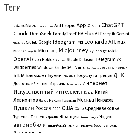
Теги
ChatGPT
Apple
Anthropic
23andMe
AMD
Artlist
AncestryDNA
Claude
DeepSeek
Flux AI
Freepik
FamilyTreeDNA
Gemini
Leonardo AI
Ideogram
Linux
Google
GitHub
IMEI
GigaChat
Midjourney
Microsoft
Mac OS
Nvidia
MyHeritage
Magnific
OpenAI
Telegram
Roblox
Stable Diffusion
Ozon
VK
SberJazz
Wildberries
Windows
Авито
YandexGPT
Алиса AI
Армения
Азербайджан
ДНК
Бальмонт
Бунин
Госуслуги
БПЛА
Греция
Германия
Интернет
Израиль
Достоевский
Есенин
Инвестиции
Искусственный интеллект
Китай
Канада
Москва
Лермонтов
Некрасов
Максим Горький
Лесков
Пушкин
США
Россия
Средневековье
Сбер
СССР
Франция
Яндекс
Тургенев
Тютчев
Украина
Эммиграция
автомобили
английский язык
антивирус
безопасность