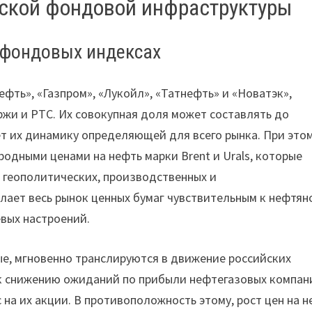
ской фондовой инфраструктуры
 фондовых индексах
фть», «Газпром», «Лукойл», «Татнефть» и «Новатэк»,
и и РТС. Их совокупная доля может составлять до
т их динамику определяющей для всего рынка. При это
одными ценами на нефть марки Brent и Urals, которые
 геополитических, производственных и
лает весь рынок ценных бумаг чувствительным к нефтян
вых настроений.
ые, мгновенно транслируются в движение российских
к снижению ожиданий по прибыли нефтегазовых компан
на их акции. В противоположность этому, рост цен на 