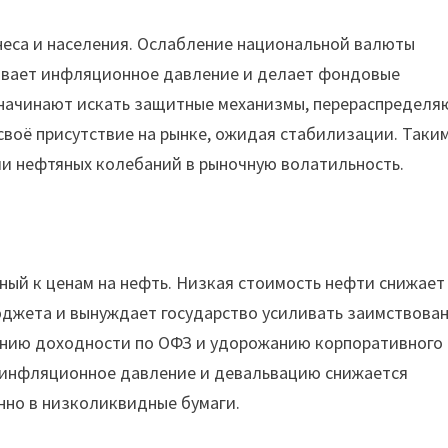
неса и населения. Ослабление национальной валюты
чивает инфляционное давление и делает фондовые
 начинают искать защитные механизмы, перераспределя
воё присутствие на рынке, ожидая стабилизации. Таки
ии нефтяных колебаний в рыночную волатильность.
ы
ный к ценам на нефть. Низкая стоимость нефти снижает
джета и вынуждает государство усиливать заимствован
ению доходности по ОФЗ и удорожанию корпоративного
а инфляционное давление и девальвацию снижается
нно в низколиквидные бумаги.