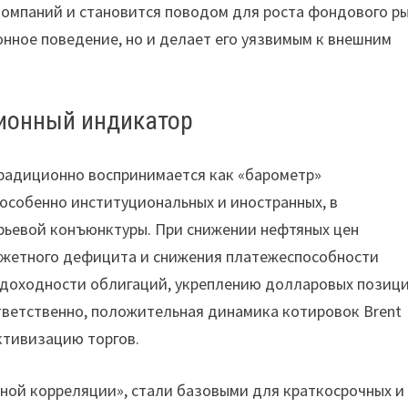
компаний и становится поводом для роста фондового ры
онное поведение, но и делает его уязвимым к внешним
ционный индикатор
традиционно воспринимается как «барометр»
особенно институциональных и иностранных, в
ырьевой конъюнктуры. При снижении нефтяных цен
джетного дефицита и снижения платежеспособности
у доходности облигаций, укреплению долларовых позици
тветственно, положительная динамика котировок Brent
ктивизацию торгов.
ной корреляции», стали базовыми для краткосрочных и