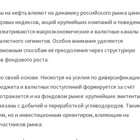
ны на нефть влияют на динамику российского рынка цен
ндовых индексов, акций крупнейших компаний и поведен
ссматриваются макроэкономические и валютные каналы
валютного сегментов. Особое внимание уделяется
озможным способам её преодоления через структурную
в фондового роста.
о своей основе. Несмотря на усилия по диверсификации
бюджета и валютных поступлений формируется за счёт
 отражается и на фондовом рынке: крупнейшие эмитенты
вязаны с добычей и переработкой углеводородов. Таки
ким, но и инвестиционным ориентиром, влияющим на
участников рынка.