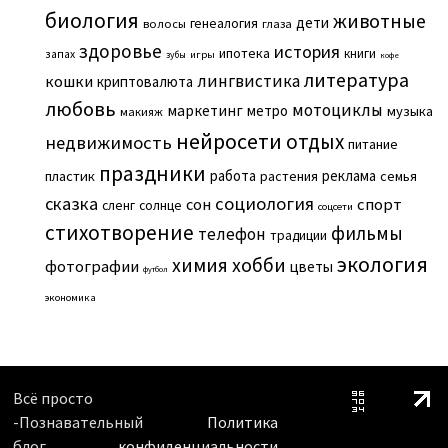
биология
животные
дети
генеалогия
волосы
глаза
здоровье
история
ипотека
книги
запах
игры
зубы
кофе
литература
лингвистика
кошки
криптовалюта
любовь
мотоциклы
маркетинг
метро
музыка
макияж
нейросети
отдых
недвижимость
питание
праздники
работа
реклама
пластик
растения
семья
сказка
социология
сон
спорт
сленг
солнце
соцсети
стихотворение
фильмы
телефон
традиции
экология
химия
хобби
фотографии
цветы
футбол
экономика
Всё просто
-Познавательный
Политика
блог
конфиденциальности