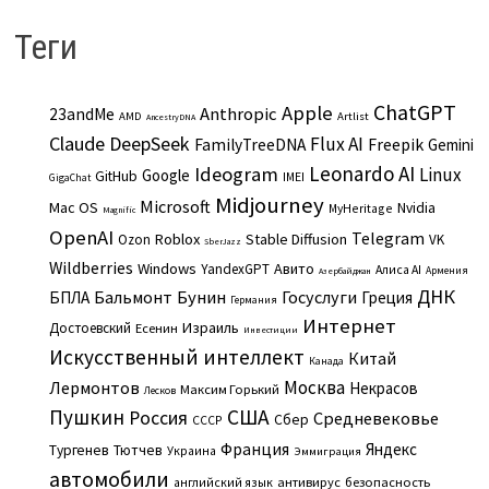
Теги
ChatGPT
Apple
Anthropic
23andMe
AMD
Artlist
AncestryDNA
Claude
DeepSeek
Flux AI
Freepik
FamilyTreeDNA
Gemini
Leonardo AI
Ideogram
Linux
Google
GitHub
IMEI
GigaChat
Midjourney
Microsoft
Mac OS
Nvidia
MyHeritage
Magnific
OpenAI
Telegram
Roblox
Stable Diffusion
Ozon
VK
SberJazz
Wildberries
Windows
Авито
YandexGPT
Алиса AI
Армения
Азербайджан
ДНК
Бальмонт
Бунин
Госуслуги
БПЛА
Греция
Германия
Интернет
Израиль
Достоевский
Есенин
Инвестиции
Искусственный интеллект
Китай
Канада
Москва
Лермонтов
Некрасов
Максим Горький
Лесков
Пушкин
США
Россия
Средневековье
Сбер
СССР
Франция
Яндекс
Тургенев
Тютчев
Украина
Эммиграция
автомобили
английский язык
антивирус
безопасность