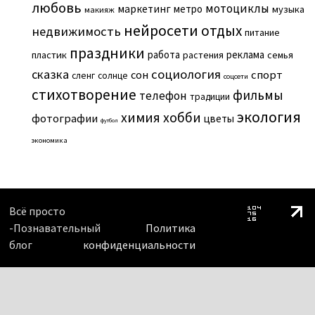
любовь
мотоциклы
маркетинг
метро
музыка
макияж
нейросети
отдых
недвижимость
питание
праздники
работа
реклама
пластик
растения
семья
сказка
социология
сон
спорт
сленг
солнце
соцсети
стихотворение
фильмы
телефон
традиции
экология
химия
хобби
фотографии
цветы
футбол
экономика
Всё просто
-Познавательный
Политика
блог
конфиденциальности