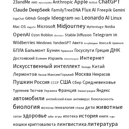
ChatGPT
Apple
Anthropic
23andMe
AMD
Artlist
AncestryDNA
Claude
DeepSeek
Flux AI
Freepik
FamilyTreeDNA
Gemini
Leonardo AI
Ideogram
Linux
Google
GitHub
IMEI
GigaChat
Midjourney
Microsoft
Mac OS
Nvidia
MyHeritage
Magnific
OpenAI
Telegram
Roblox
Stable Diffusion
Ozon
VK
SberJazz
Wildberries
Windows
Авито
YandexGPT
Алиса AI
Армения
Азербайджан
ДНК
Бальмонт
Бунин
Госуслуги
БПЛА
Греция
Германия
Интернет
Израиль
Достоевский
Есенин
Инвестиции
Искусственный интеллект
Китай
Канада
Москва
Лермонтов
Некрасов
Максим Горький
Лесков
Пушкин
США
Россия
Средневековье
Сбер
СССР
Франция
Яндекс
Тургенев
Тютчев
Украина
Эммиграция
автомобили
английский язык
антивирус
безопасность
биология
животные
дети
генеалогия
волосы
глаза
здоровье
история
ипотека
книги
запах
игры
зубы
кофе
литература
лингвистика
кошки
криптовалюта